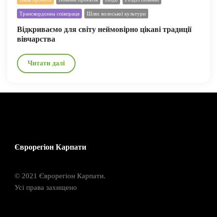
Транскордонна співпраця
Шлях волоської культури
Відкриваємо для світу неймовірно цікаві традиції
вівчарства
Читати далі
Єврорегіон Карпати
© 2021 Єврорегіон Карпати.
Усі права захищено