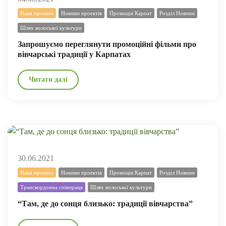
Наші проекти
Новини проектів
Промоція Карпат
Розділ Новини
Шлях волоської культури
Запрошуємо переглянути промоційні фільми про
вівчарські традиції у Карпатах
Читати далі
30.06.2021
Наші проекти
Новини проектів
Промоція Карпат
Розділ Новини
Транскордонна співпраця
Шлях волоської культури
“Там, де до сонця близько: традиції вівчарства”