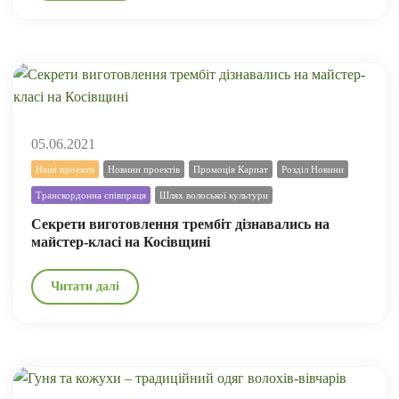
05.06.2021
Наші проекти
Новини проектів
Промоція Карпат
Розділ Новини
Транскордонна співпраця
Шлях волоської культури
Секрети виготовлення трембіт дізнавались на
майстер-класі на Косівщині
Читати далі