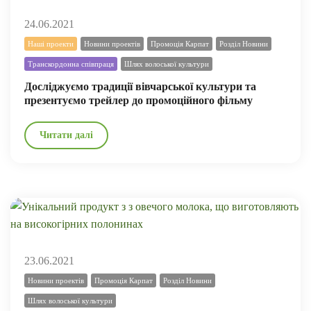
24.06.2021
Наші проекти
Новини проектів
Промоція Карпат
Розділ Новини
Транскордонна співпраця
Шлях волоської культури
Досліджуємо традиції вівчарської культури та
презентуємо трейлер до промоційного фільму
Читати далі
23.06.2021
Новини проектів
Промоція Карпат
Розділ Новини
Шлях волоської культури