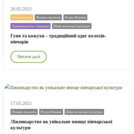
26.05.2021
Наші проекти
Новини проектів
Розділ Новини
Транскордонна співпраця
Шлях волоської культури
Гуня та кожухи – традиційний одяг волохів-
вівчарів
Читати далі
17.05.2021
Новини проектів
Розділ Новини
Шлях волоської культури
Ліжникарство як унікальне явище вівчарської
культури