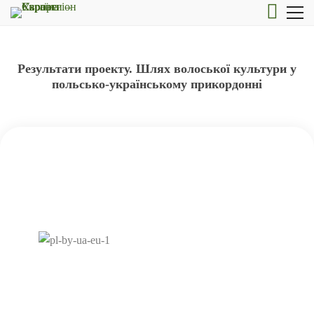
Результати проекту. Шлях волоської культури у
польсько-українському прикордонні
Шлях волоської культури у
польсько-українському
прикордонні
Термін реалізації проекту:
16.10.2019 – 30.06.2021