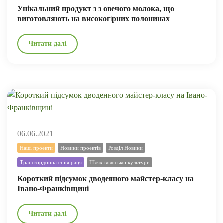
Унікальний продукт з з овечого молока, що
виготовляють на високогірних полонинах
Читати далі
06.06.2021
Наші проекти
Новини проектів
Розділ Новини
Транскордонна співпраця
Шлях волоської культури
Короткий підсумок дводенного майстер-класу на
Івано-Франківщині
Читати далі