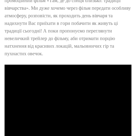
промоційний фільм «Там, де до сонця близько: традиції
вівчарства». Ми дуже хочемо через фільм передати особливу
атмосферу, розповісти, як проходить день вівчаря та
надихнути Вас приїхати в гори побачити як живуть ці
традиції сьогодні! А поки пропонуємо переглянути
невеличкий трейлер до фільму, аби отримати порцію
натхнення від красивих локацій, мальовничих гір та
пухнастих овечок.