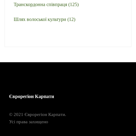
Транскордонна співпраця
(125)
Шлях волоської культури
(12)
Єврорегіон Карпати
© 2021 Єврорегіон Карпати.
Усі права захищено