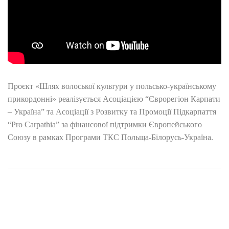
Проєкт «Шлях волоської культури у польсько-українському
прикордонні» реалізується Асоціацією “Єврорегіон Карпати
– Україна” та Асоціації з Розвитку та Промоції Підкарпаття
“Pro Carpathia” за фінансової підтримки Європейського
Союзу в рамках Програми ТКС Польща-Білорусь-Україна.