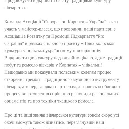
Продовжуємо відкривати багату традиціями культуру
вівчарства.
Команда Асоціації “Єврорегіон Карпати – Україна” взяла
участь у майстер-класах, що проводили наші партнери з
Асоціації з Розвитку та Промоції Підкарпаття “Pro
Carpathia” в рамках спільного проєкту «Шлях волоської
культури у польсько-українському прикордонні».
Відкривати цю культуру надзвичайно цікаво, адже традиції,
побут та ремесло вівчарів у Карпатах – унікальні!
Нещодавно ми показували польським колегам процес
створення трембіт – традиційного музичного інструменту
вівчарів, а тепер, завдяки партнерам, дізнались особливості
процесу виготовлення сирів, про різновиди регіональних
орнаментів та про техніки ткацького ремесла.
Про ці та інші звичаї вівчарської культури зовсім скоро усі
охочі зможуть також дізнатись, переглянувши наш