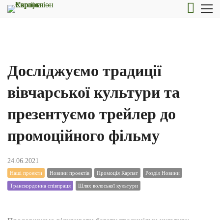
Досліджуємо традиції
вівчарської культури та
презентуємо трейлер до
промоційного фільму
24.06.2021
Наші проекти
Новини проектів
Промоція Карпат
Розділ Новини
Транскордонна співпраця
Шлях волоської культури