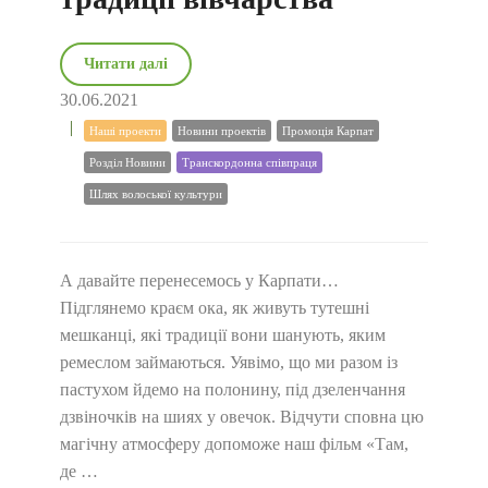
Читати далі
30.06.2021
Наші проекти
Новини проектів
Промоція Карпат
Розділ Новини
Транскордонна співпраця
Шлях волоської культури
А давайте перенесемось у Карпати…
Підглянемо краєм ока, як живуть тутешні
мешканці, які традиції вони шанують, яким
ремеслом займаються. Уявімо, що ми разом із
пастухом йдемо на полонину, під дзеленчання
дзвіночків на шиях у овечок. Відчути сповна цю
магічну атмосферу допоможе наш фільм «Там,
де …