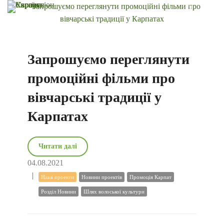
Запрошуємо переглянути
промоційні фільми про
вівчарські традиції у
Карпатах
Читати далі
04.08.2021
Наші проекти
Новини проектів
Промоція Карпат
Розділ Новини
Шлях волоської культури