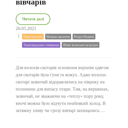
вівчарів
Читати далі
26.05.2021
Наші проекти
Новини проектів
Розділ Новини
Транскордонна співпраця
Шлях волоської культури
Для волохів-скотарів основним верхнім одягом
для скотарів була гуня та кожух. Адже волохи-
скотарі зазвичай відправлялись на півроку на
полонини для випасу отари. Там, на вершинах,
зазвичай, не зважаючи на «теплу» пору року,
вночі можна було відчути неабиякий холод. В
затяжну зливу чи грозу вівчарі захищались …