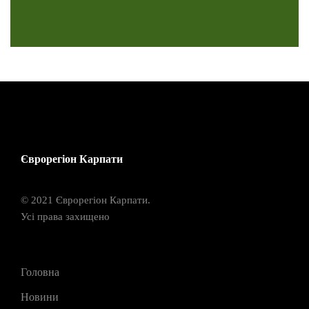
Єврорегіон Карпати
© 2021 Єврорегіон Карпати.
Усі права захищено
Головна
Новини