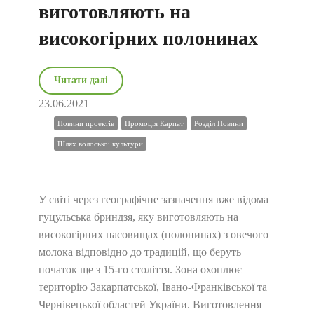
виготовляють на
високогірних полонинах
Читати далі
23.06.2021
Новини проектів
Промоція Карпат
Розділ Новини
Шлях волоської культури
У світі через географічне зазначення вже відома
гуцульська бриндзя, яку виготовляють на
високогірних пасовищах (полонинах) з овечого
молока відповідно до традицій, що беруть
початок ще з 15-го століття. Зона охоплює
територію Закарпатської, Івано-Франківської та
Чернівецької областей України. Виготовлення