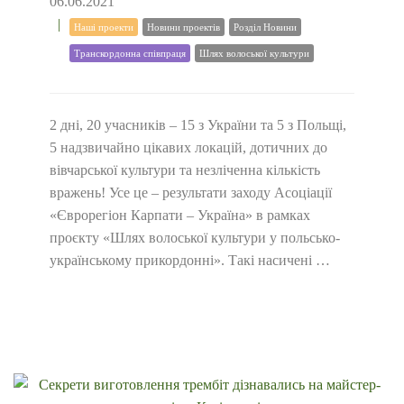
06.06.2021
Наші проекти
Новини проектів
Розділ Новини
Транскордонна співпраця
Шлях волоської культури
2 дні, 20 учасників – 15 з України та 5 з Польщі,
5 надзвичайно цікавих локацій, дотичних до
вівчарської культури та незліченна кількість
вражень! Усе це – результати заходу Асоціації
«Єврорегіон Карпати – Україна» в рамках
проєкту «Шлях волоської культури у польсько-
українському прикордонні». Такі насичені …