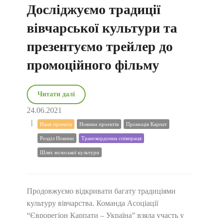
Досліджуємо традиції
вівчарської культури та
презентуємо трейлер до
промоційного фільму
Читати далі
24.06.2021
Наші проекти
Новини проектів
Промоція Карпат
Розділ Новини
Транскордонна співпраця
Шлях волоської культури
Продовжуємо відкривати багату традиціями
культуру вівчарства. Команда Асоціації
“Єврорегіон Карпати – Україна” взяла участь у