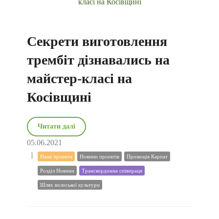
Секрети виготовлення
трембіт дізнавались на
майстер-класі на
Косівщині
Читати далі
05.06.2021
Наші проекти
Новини проектів
Промоція Карпат
Розділ Новини
Транскордонна співпраця
Шлях волоської культури