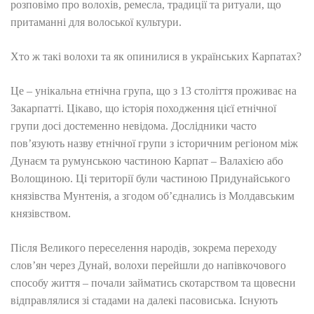
розповімо про волохів, ремесла, традиції та ритуали, що
притаманні для волоської культури.
Хто ж такі волохи та як опинилися в українських Карпатах?
Це – унікальна етнічна група, що з 13 століття проживає на
Закарпатті. Цікаво, що історія походження цієї етнічної
групи досі достеменно невідома. Дослідники часто
пов’язують назву етнічної групи з історичним регіоном між
Дунаєм та румунською частиною Карпат – Валахією або
Волощиною. Ці території були частиною Придунайського
князівства Мунтенія, а згодом об’єднались із Молдавським
князівством.
Після Великого переселення народів, зокрема переходу
слов’ян через Дунай, волохи перейшли до напівкочового
способу життя – почали займатись скотарством та щовесни
відправлялися зі стадами на далекі пасовиська. Існують