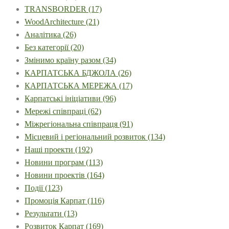
TRANSBORDER
(17)
WoodArchitecture
(21)
Аналітика
(26)
Без категорії
(20)
Змінимо країну разом
(34)
КАРПАТСЬКА БДЖОЛА
(26)
КАРПАТСЬКА МЕРЕЖА
(17)
Карпатські ініціативи
(96)
Мережі співпраці
(62)
Міжрегіональна співпраця
(91)
Місцевий і регіональний розвиток
(134)
Наші проекти
(192)
Новини програм
(113)
Новини проектів
(164)
Події
(123)
Промоція Карпат
(116)
Результати
(13)
Розвиток Карпат
(169)