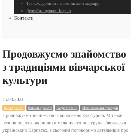
Транскордонний паломницький маршрут
Дерев’яні церкви Карпат
Контакти
Продовжуємо знайомство
з традиціями вівчарської
культури
25.03.2021
Наші проекти
Новини проектів
Розділ Новини
Шлях волоської культури
Продовжуємо знайомство з волоською культурою. Ми вже
розповіли, хто такі волохи та як ця етнічна група з’явилась в
українських Карпатах, а сьогодні поговоримо детальніше про