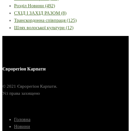
Розділ Новини
(492)
СХІД І ЗАХІД РАЗОМ
(8)
Транскордонна співпраця
(125)
Шлях волоської культури
(12)
Єврорегіон Карпати
© 2021 Єврорегіон Карпати.
Усі права захищено
Головна
Новини