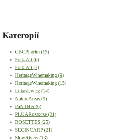
Категорії
CBCPilgrim
(15)
Folk-Art
(6)
Folk-Art
(7)
HeritageWinemaking
(9)
HeritageWinemaking
(15)
Lukasiewicz
(14)
NatureAreas
(9)
PaNTHer
(6)
PLUARoztocze
(21)
ROSETTES
(25)
SECINCARP
(21)
SlowRivers
(13)