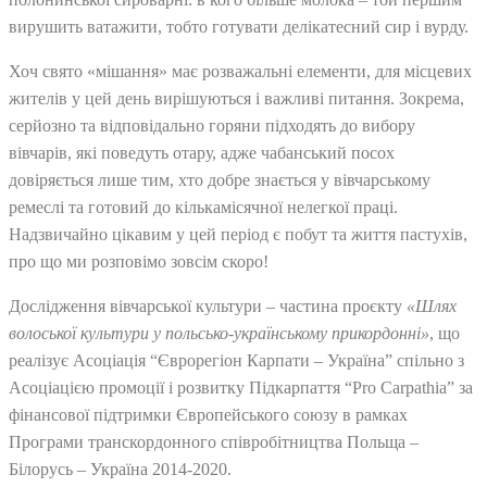
вирушить ватажити, тобто готувати делікатесний сир і вурду.
Хоч свято «мішання» має розважальні елементи, для місцевих
жителів у цей день вирішуються і важливі питання. Зокрема,
серйозно та відповідально горяни підходять до вибору
вівчарів, які поведуть отару, адже чабанський посох
довіряється лише тим, хто добре знається у вівчарському
ремеслі та готовий до кількамісячної нелегкої праці.
Надзвичайно цікавим у цей період є побут та життя пастухів,
про що ми розповімо зовсім скоро!
Дослідження вівчарської культури – частина проєкту
«Шлях
волоської культури у польсько-українському прикордонні»
, що
реалізує Асоціація “Єврорегіон Карпати – Україна” спільно з
Асоціацією промоції і розвитку Підкарпаття “Pro Carpathia” за
фінансової підтримки Європейського союзу в рамках
Програми транскордонного співробітництва Польща –
Білорусь – Україна 2014-2020.