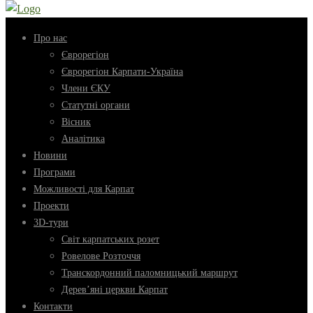
Про нас
Єврорегіон
Єврорегіон Карпати-Україна
Члени ЄКУ
Статутні органи
Вісник
Аналітика
Новини
Програми
Можливості для Карпат
Проекти
3D-тури
Світ карпатських розет
Ровелове Розточчя
Транскордонний паломницький маршрут
Дерев’яні церкви Карпат
Контакти