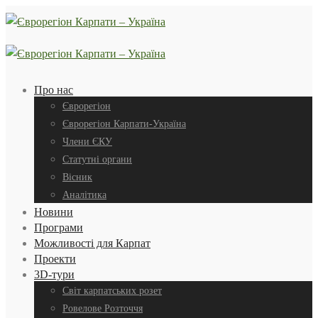
Про нас
Єврорегіон
Єврорегіон Карпати-Україна
Члени ЄКУ
Статутні органи
Вісник
Аналітика
Новини
Програми
Можливості для Карпат
Проекти
3D-тури
Світ карпатських розет
Ровелове Розточчя