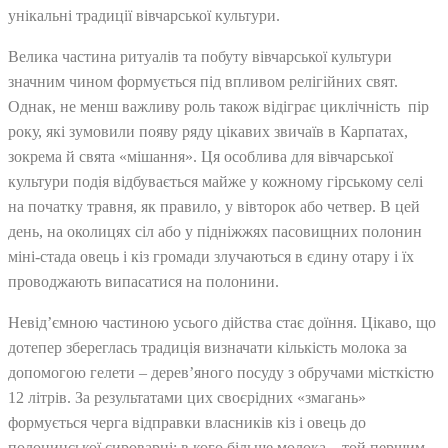
унікальні традиції вівчарської культури.
Велика частина ритуалів та побуту вівчарської культури
значним чином формується під впливом релігійних свят.
Однак, не менш важливу роль також відіграє циклічність пір
року, які зумовили появу ряду цікавих звичаїв в Карпатах,
зокрема й свята «мішання». Ця особлива для вівчарської
культури подія відбувається майже у кожному гірському селі
на початку травня, як правило, у вівторок або четвер. В цей
день, на околицях сіл або у підніжжях пасовищних полонин
міні-стада овець і кіз громади злучаються в єдину отару і їх
проводжають випасатися на полонини.
Невід’ємною частиною усього дійства стає доїння. Цікаво, що
дотепер збереглась традиція визначати кількість молока за
допомогою гелети – дерев’яного посуду з обручами місткістю
12 літрів. За результатами цих своєрідних «змагань»
формується черга відправки власників кіз і овець до
полонинської сироварні: в кого більше молока – той першим