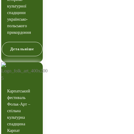
культурної
спадщини
українсько-
польського
прикордоння
Детальніше
Карпатський
фестиваль
Фольк-Арт –
спільна
культурна
спадщина
Карпат