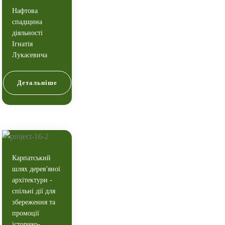
Нафтова
спадщина
діяльності
Ігнатія
Лукасевича
Детальніше
Карпатський
шлях дерев'яної
архітектури -
спільні дії для
збереження та
промоції
історико-