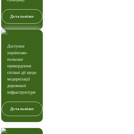
Детальніше
Доступне
українсько-
польське
прикордоння:
спільні дії щодо
модернізації
дорожньої
інфраструктури
Детальніше