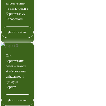
та реагування
на катастрофи в
Карпатському
Єврорегіоні
Детальніше
Світ
Карпатських
розет – заходи
зі збереження
унікальності
культури
Карпат
Детальніше