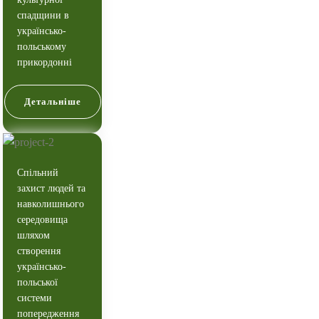
спадщини в
українсько-
польському
прикордонні
Детальніше
Спільний
захист людей та
навколишнього
середовища
шляхом
створення
українсько-
польської
системи
попередження