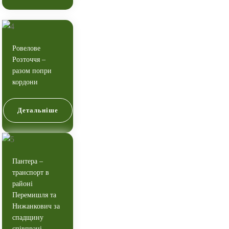
Ровелове
Розточчя –
разом попри
кордони
Детальніше
Пантера –
транспорт в
районі
Перемишля та
Нижанкович за
спадщину
співпраці