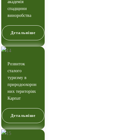
академія
спадщини
виноробства
Детальніше
Розвиток
сталого
туризму в
природоохорон
них територіях
Карпат
Детальніше