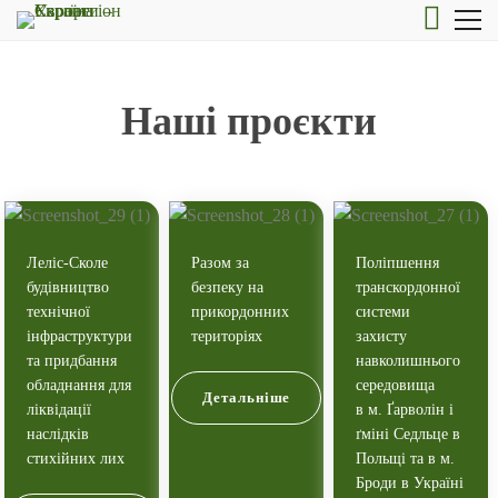
Наші проєкти
Леліс-Сколе
Разом за
Поліпшення
будівництво
безпеку на
транскордонної
технічної
прикордонних
системи
інфраструктури
територіях
захисту
та придбання
навколишнього
обладнання для
середовища
Детальніше
ліквідації
в м. Ґарволін і
наслідків
ґміні Седльце в
стихійних лих
Польщі та в м.
Броди в Україні