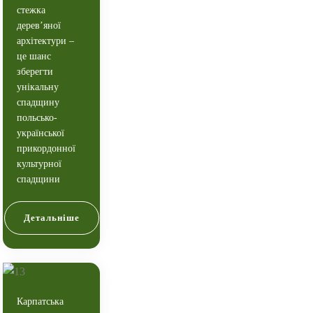
стежка
дерев’яної
архітектури –
це шанс
зберегти
унікальну
спадщину
польсько-
української
прикордонної
культурної
спадщини
Детальніше
Карпатська