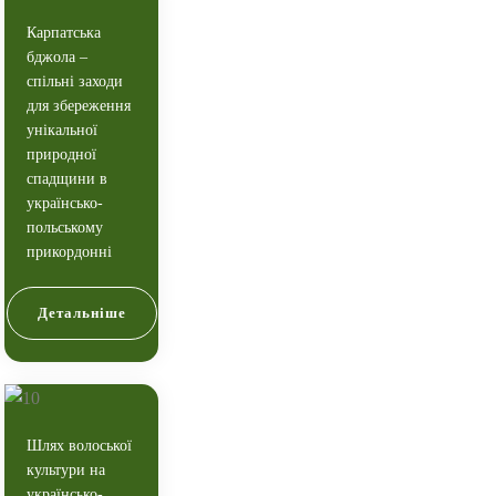
Карпатська
бджола –
спільні заходи
для збереження
унікальної
природної
спадщини в
українсько-
польському
прикордонні
Детальніше
Шлях волоської
культури на
українсько-