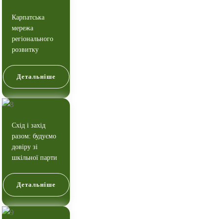
Карпатська
мережа
регіонального
розвитку
Детальніше
Схід і захід
разом: будуємо
довіру зі
шкільної парти
Детальніше