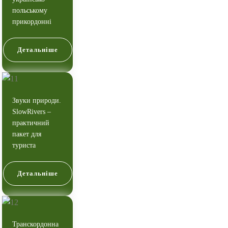
польському
прикордонні
Детальніше
Звуки природи.
SlowRivers –
практичний
пакет для
туриста
Детальніше
Транскордонна