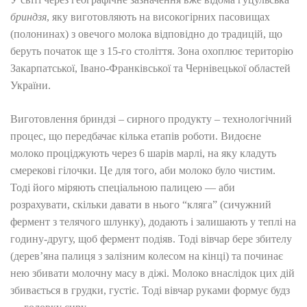
бриндзя
, яку виготовляють на високогірних пасовищах
(полонинах) з овечого молока відповідно до традицій, що
беруть початок ще з 15-го століття. Зона охоплює територію
Закарпатської, Івано-Франківської та Чернівецької областей
України.
Виготовлення бриндзі – сирного продукту – технологічний
процес, що передбачає кілька етапів роботи. Видоєне
молоко проціджують через 6 шарів марлі, на яку кладуть
смерекові гілочки. Це для того, аби молоко було чистим.
Тоді його міряють спеціальною палицею — аби
розрахувати, скільки давати в нього “кляга” (сичужний
фермент з телячого шлунку), додають і залишають у теплі на
годину-другу, щоб фермент подіяв. Тоді вівчар бере збителу
(дерев’яна палиця з залізним колесом на кінці) та починає
нею збивати молочну масу в діжі. Молоко внаслідок цих дій
збивається в грудки, густіє. Тоді вівчар руками формує будз