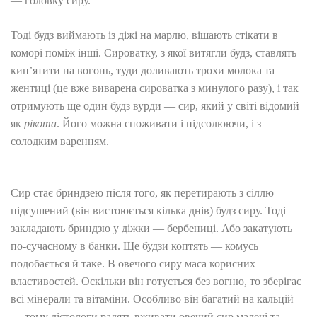
— головку сиру.
Тоді будз виймають із діжі на марлю, вішають стікати в
коморі поміж інші. Сироватку, з якої витягли будз, ставлять
кип’ятити на вогонь, туди доливають трохи молока та
жентиці (це вже виварена сироватка з минулого разу), і так
отримують ще один будз вурди — сир, який у світі відомий
як
рікота
. Його можна споживати і підсолюючи, і з
солодким варенням.
Сир стає бриндзею після того, як перетирають з сіллю
підсушений (він вистоюється кілька днів) будз сиру. Тоді
закладають бриндзю у діжки — бербениці. Або закатують
по-сучасному в банки. Ще будзи коптять — комусь
подобається й таке. В овечого сиру маса корисних
властивостей. Оскільки він готується без вогню, то зберігає
всі мінерали та вітаміни. Особливо він багатий на кальцій
— тому дієтологи радять вживати овечий сир малечі та