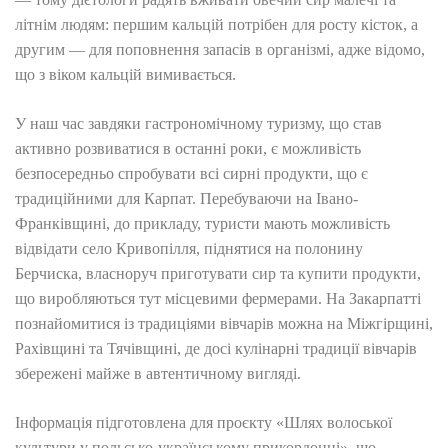
літнім людям: першим кальцій потрібен для росту кісток, а
другим — для поповнення запасів в організмі, адже відомо,
що з віком кальцій вимивається.
У наш час завдяки гастрономічному туризму, що став
активно розвиватися в останні роки, є можливість
безпосередньо спробувати всі сирні продукти, що є
традиційними для Карпат. Перебуваючи на Івано-
Франківщині, до прикладу, туристи мають можливість
відвідати село Кривопілля, піднятися на полонину
Берчиска, власноруч приготувати сир та купити продукти,
що виробляються тут місцевими фермерами. На Закарпатті
познайомитися із традиціями вівчарів можна на Міжгірщині,
Рахівщині та Тячівщині, де досі кулінарні традиції вівчарів
збережені майже в автентичному вигляді.
Інформація підготовлена для проєкту «Шлях волоської
культури у польсько-українському прикордонні», що