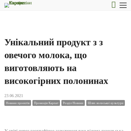
Унікальний продукт з з
овечого молока, що
виготовляють на
високогірних полонинах
23.06.2021
Новини проектів
Промоція Карпат
Розділ Новини
Шлях волоської культури
У світі через географічне зазначення вже відома гуцульська