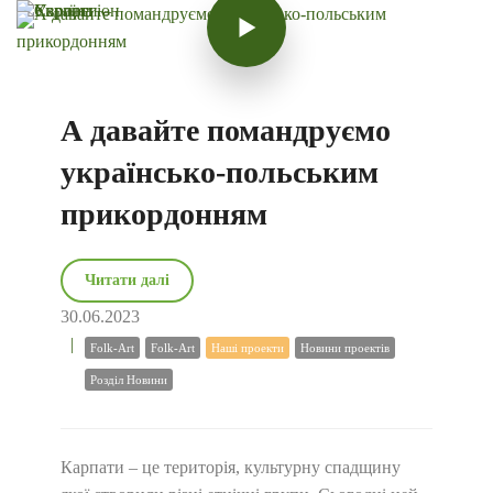
А давайте помандруємо
українсько-польським
прикордонням
Читати далі
30.06.2023
Folk-Art
Folk-Art
Наші проекти
Новини проектів
Розділ Новини
Карпати – це територія, культурну спадщину