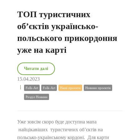
ТОП туристичних
об’єктів українсько-
польського прикордоння
уже на карті
Читати далі
15.04.2023
Folk-Art
Folk-Art
Наші проекти
Новини проектів
Розділ Новини
Уже зовсім скоро буде доступна мапа
найцікавіших туристичних об’єктів на
польсько-українському кордоні. Для карти