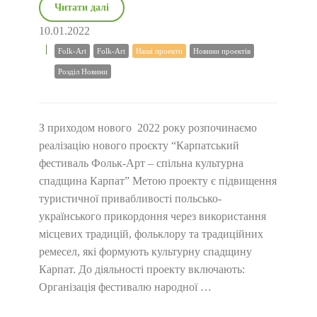
Читати далі
10.01.2022
Folk-Art
Folk-Art
Наші проекти
Новини проектів
Розділ Новини
З приходом нового 2022 року розпочинаємо
реалізацію нового проєкту “Карпатський
фестиваль Фольк-Арт – спільна культурна
спадщина Карпат” Метою проекту є підвищення
туристичної привабливості польсько-
українського прикордоння через використання
місцевих традицій, фольклору та традиційних
ремесел, які формують культурну спадщину
Карпат. До діяльності проекту включають:
Організація фестивалю народної …