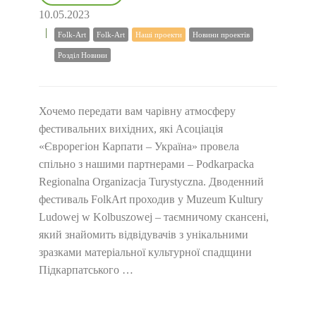
10.05.2023
Folk-Art
Folk-Art
Наші проекти
Новини проектів
Розділ Новини
Хочемо передати вам чарівну атмосферу
фестивальних вихідних, які Асоціація
«Єврорегіон Карпати – Україна» провела
спільно з нашими партнерами – Podkarpacka
Regionalna Organizacja Turystyczna. Дводенний
фестиваль FolkArt проходив у Muzeum Kultury
Ludowej w Kolbuszowej – таємничому скансені,
який знайомить відвідувачів з унікальними
зразками матеріальної культурної спадщини
Підкарпатського …