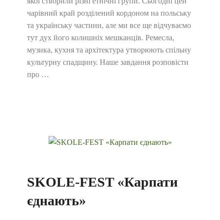
якої створили різні етнічні групи. Сьогодні цей
чарівний край розділений кордоном на польську
та українську частини, але ми все ще відчуваємо
тут дух його колишніх мешканців. Ремесла,
музика, кухня та архітектура утворюють спільну
культурну спадщину. Наше завдання розповісти
про …
SKOLE-FEST «Карпати
єднають»