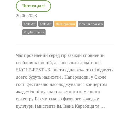
Читати далі
26.06.2023
Folk-Art
Folk-Art
Наші проекти
Новини проектів
Розділ Новини
Час проведений серед гір завжди сповнений
особливих емоцій, а якщо сюди додати ще
SKOLE-FEST «Карпати єднають», то ці відчуття
довго будуть надихати . Напередодні у Сколе
гості фестивалю насолоджувалися концертом
академічної музики славетного камерного
оркестру Бахмутського фахового коледжу
культури і мистецтв ім. Івана Карабиця та …