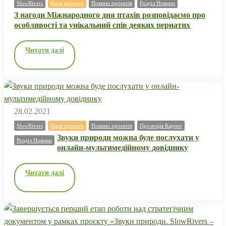
SlowRivers
Наші проекти
Новини проектів
Розділ Новини
З нагоди Міжнародного дня птахів розповідаємо про
особливості та унікальний спів деяких пернатих
Читати далі
28.02.2021
SlowRivers
Наші проекти
Новини проектів
Промоція Карпат
Звуки природи можна буде послухати у
Розділ Новини
онлайн-мультимедійному довіднику
Читати далі