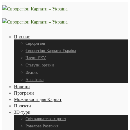
Про нас
Єврорегіон
Єврорегіон Карпати-Україна
Члени ЄКУ
Статутні органи
Вісник
Аналітика
Новини
Програми
Можливості для Карпат
Проекти
3D-тури
Світ карпатських розет
Ровелове Розточчя