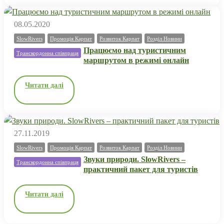
08.05.2020
SlowRivers
Промоція Карпат
Розвиток Карпат
Розділ Новини
Працюємо над туристичним
Транскордонна співпраця
маршрутом в режимі онлайн
Читати далі
27.11.2019
SlowRivers
Промоція Карпат
Розвиток Карпат
Розділ Новини
Звуки природи. SlowRivers –
Транскордонна співпраця
практичний пакет для туристів
Читати далі