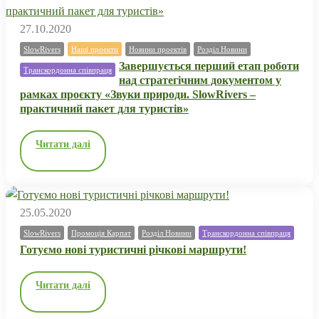
27.10.2020
SlowRivers
Наші проекти
Новини проектів
Розділ Новини
Завершується перший етап роботи
Транскордонна співпраця
над стратегічним документом у
рамках проєкту «Звуки природи. SlowRivers –
практичний пакет для туристів»
Читати далі
25.05.2020
SlowRivers
Промоція Карпат
Розділ Новини
Транскордонна співпраця
Готуємо нові туристичні річкові маршрути!
Читати далі