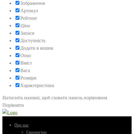
Зображення
Артикул
Рейтинг
Ціна
Запаси
Доступність
Додати в кошик
Опис
Вміст
Вага
Розміри
Характеристики
Натисніть назовні, щоб сховати панель порівняння
Порівняти
Про нас
Єврорегіон