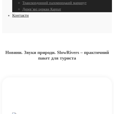
Транскордонний паломницький маршрут
Дерев’яні церкви Карпат
Контакти
Новини. Звуки природи. SlowRivers – практичний
пакет для туриста
Звуки природи. SlowRivers –
практичний пакет для туриста