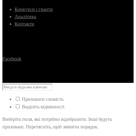
Конкурси і гранти
Аналітика
Контакти
Facebook
Приховати схожість
Виділіть відмінності
Виберіть поля, які потрібно відобразити. Інші будуть
приховані. Перетягніть, щоб змінити порядок.