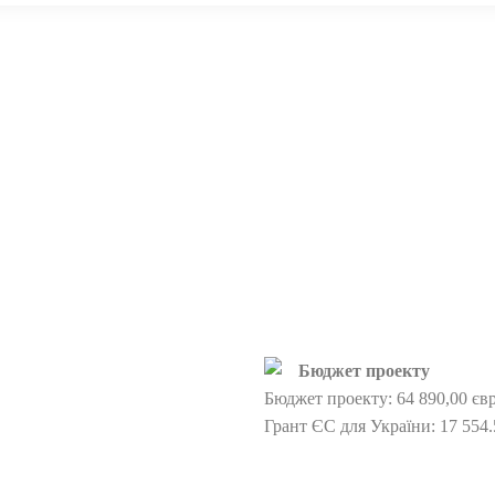
Бюджет проекту
Бюджет проекту: 64 890,00 євро
ція (PL).
Грант ЄС для України: 17 554.
“Єврорегіон Карпати –