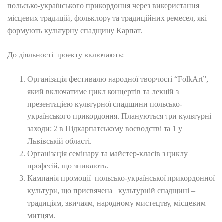
польсько-українського прикордоння через використання
місцевих традицій, фольклору та традиційних ремесел, які
формують культурну спадщину Карпат.
До діяльності проекту включають:
Організація фестивалю народної творчості “FolkArt”,
який включатиме цикл концертів та лекцій з
презентацією культурної спадщини польсько-
українського прикордоння. Плануються три культурні
заходи: 2 в Підкарпатському воєводстві та 1 у
Львівській області.
Організація семінару та майстер-класів з циклу
професій, що зникають.
Кампанія промоції польсько-української прикордонної
культури, що присвячена культурній спадщині –
традиціям, звичаям, народному мистецтву, місцевим
митцям.