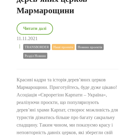
Мармарощини
Читати далі
11.11.2021
TRANSBORDER
Наші проекти
Новини проектів
Розділ Новини
Красиві кадри та історія дерев’яних церков
Мармарощини. Приготуйтесь, буде дуже цікаво!
Асоціація «Єврорегіон Карпати – Україна»,
реалізуючи проєкти, що популяризують
дерев’яні храми Карпат, створює можливість для
туристів дізнатись більше про багату сакральну
спадщину. Таким чином, ми показуємо красу і
неповторність давніх церков, які зберегли свій