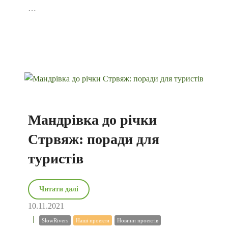
…
Мандрівка до річки
Стрвяж: поради для
туристів
Читати далі
10.11.2021
SlowRivers
Наші проекти
Новини проектів