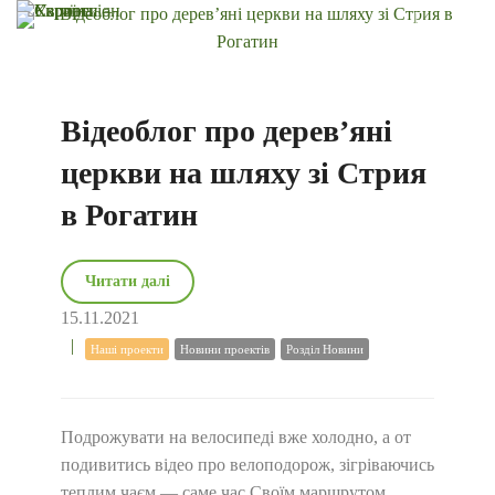
Відеоблог про дерев’яні
церкви на шляху зі Стрия
в Рогатин
Читати далі
15.11.2021
Наші проекти
Новини проектів
Розділ Новини
Подрожувати на велосипеді вже холодно, а от
подивитись відео про велоподорож, зігріваючись
теплим чаєм — саме час Своїм маршрутом,