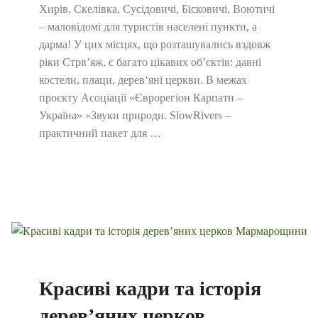
Хирів, Скелівка, Сусідовичі, Бісковичі, Воютичі
– маловідомі для туристів населені пункти, а
дарма! У цих місцях, що розташувались вздовж
ріки Стрв’яж, є багато цікавих об’єктів: давні
костели, плаци, дерев‘яні церкви. В межах
проєкту Асоціації «Єврорегіон Карпати –
Україна» «Звуки природи. SlowRivers –
практичний пакет для …
Красиві кадри та історія
дерев’яних церков