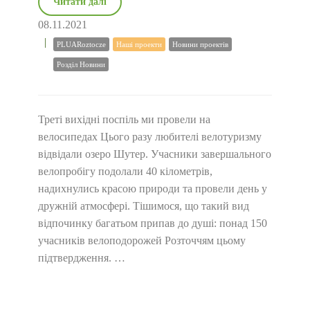
Читати далі
08.11.2021
PLUARoztocze
Наші проекти
Новини проектів
Розділ Новини
Треті вихідні поспіль ми провели на
велосипедах Цього разу любителі велотуризму
відвідали озеро Шутер. Учасники завершального
велопробігу подолали 40 кілометрів,
надихнулись красою природи та провели день у
дружній атмосфері. Тішимося, що такий вид
відпочинку багатьом припав до душі: понад 150
учасників велоподорожей Розточчям цьому
підтвердження. …