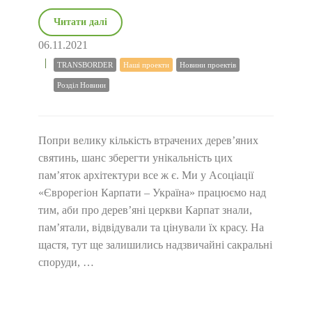
Читати далі
06.11.2021
TRANSBORDER
Наші проекти
Новини проектів
Розділ Новини
Попри велику кількість втрачених дерев’яних
святинь, шанс зберегти унікальність цих
пам’яток архітектури все ж є. Ми у Асоціації
«Єврорегіон Карпати – Україна» працюємо над
тим, аби про дерев’яні церкви Карпат знали,
пам’ятали, відвідували та цінували їх красу. На
щастя, тут ще залишились надзвичайні сакральні
споруди, …