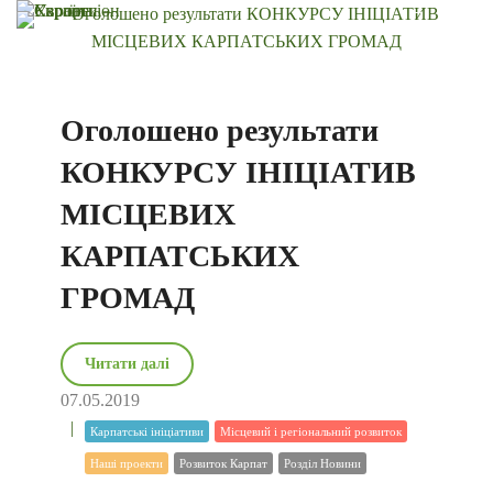
Оголошено результати
КОНКУРСУ ІНІЦІАТИВ
МІСЦЕВИХ
КАРПАТСЬКИХ
ГРОМАД
Читати далі
07.05.2019
Карпатські ініціативи
Місцевий і регіональний розвиток
Наші проекти
Розвиток Карпат
Розділ Новини