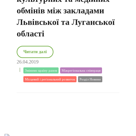
обмінів між закладами
Львівської та Луганської
області
Читати далі
26.04.2019
Змінимо країну разом
Міжрегіональна співпраця
Місцевий і регіональний розвиток
Розділ Новини