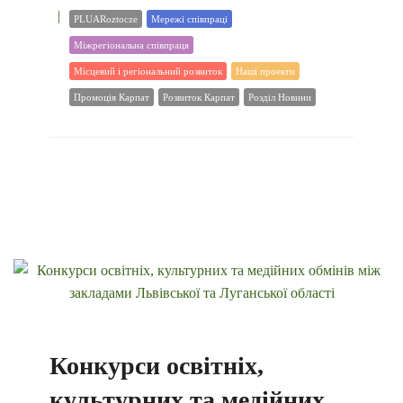
PLUARoztocze
Мережі співпраці
Міжрегіональна співпраця
Місцевий і регіональний розвиток
Наші проекти
Промоція Карпат
Розвиток Карпат
Розділ Новини
Конкурси освітніх,
культурних та медійних