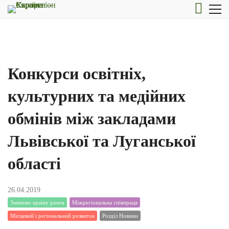
Конкурси освітніх,
культурних та медійних
обмінів між закладами
Львівської та Луганської
області
26.04.2019
Змінимо країну разом
Міжрегіональна співпраця
Місцевий і регіональний розвиток
Розділ Новини