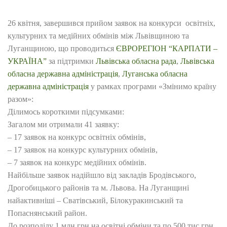
26 квітня, завершився прийом заявок на конкурси освітніх,
культурних та медійних обмінів між Львівщиною та
Луганщиною, що проводиться
ЄВРОРЕГІОН “КАРПАТИ –
УКРАЇНА”
за підтримки
Львівська обласна рада
,
Львівська
обласна державна адміністрація
,
Луганська обласна
державна адміністрація
у рамках програми «Змінимо країну
разом»:
Ділимось короткими підсумками:
Загалом ми отримали 41 заявку:
– 17 заявок на конкурс освітніх обмінів,
–
17 заявок на конкурс культурних обмінів,
–
7 заявок на конкурс медійних обмінів.
Найбільше заявок надійшло від закладів Бродівського,
Дрогобицького районів та м. Львова. На Луганщині
найактивніші – Сватівський, Білокуракинський та
Попаснянський район.
До розподілу 1 млн грн на освітні обміни та по 500 тис грн