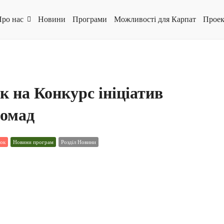
ро нас
Новини
Програми
Можливості для Карпат
Проек
 на Конкурс ініціатив
ромад
ток
Новини програм
Розділ Новини