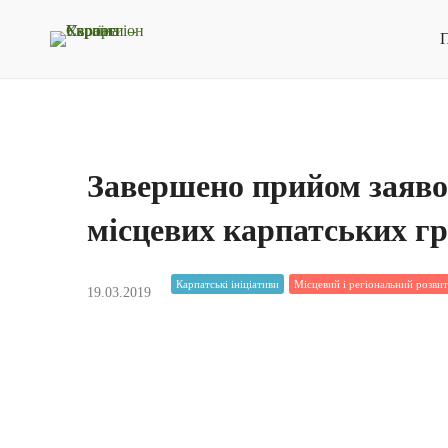
П
Завершено прийом заявок
місцевих карпатських г
Карпатські ініціативи
Місцевий і регіональний розви
19.03.2019
15 березня