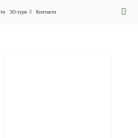
ти
3D-тури
Контакти
CBCPilgrim
(15)
Folk-Art
(6)
Folk-Art
(7)
HeritageWinemaking
(9)