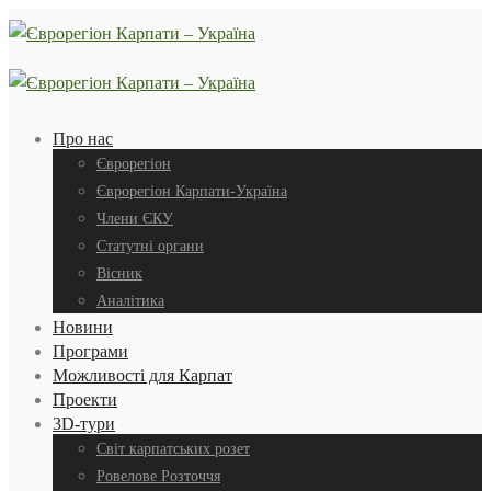
Про нас
Єврорегіон
Єврорегіон Карпати-Україна
Члени ЄКУ
Статутні органи
Вісник
Аналітика
Новини
Програми
Можливості для Карпат
Проекти
3D-тури
Світ карпатських розет
Ровелове Розточчя