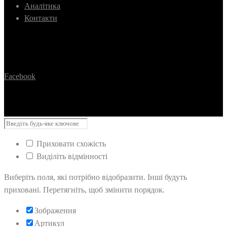
Аналітика
Контакти
Facebook
Приховати схожість
Виділіть відмінності
Виберіть поля, які потрібно відобразити. Інші будуть
приховані. Перетягніть, щоб змінити порядок.
Зображення
Артикул