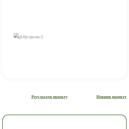
збереження та промоції історико-
культурної спадщини українсько-
польського прикордоння
Термін реалізації проекту:
01.07.2020 – 30.06.2021
Результати проекту
Новини проекту