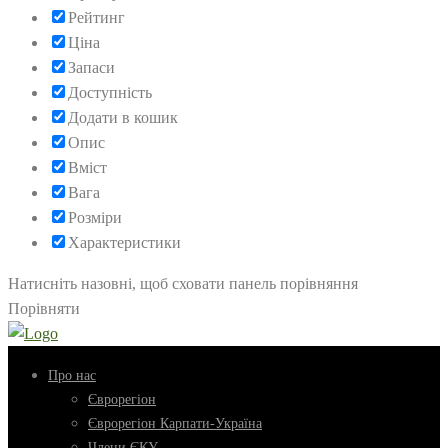
Рейтинг
Ціна
Запаси
Доступність
Додати в кошик
Опис
Вміст
Вага
Розміри
Характеристики
Натисніть назовні, щоб сховати панель порівняння
Порівняти
Про нас
Єврорегіон
Єврорегіон Карпати-Україна
Члени ЄКУ