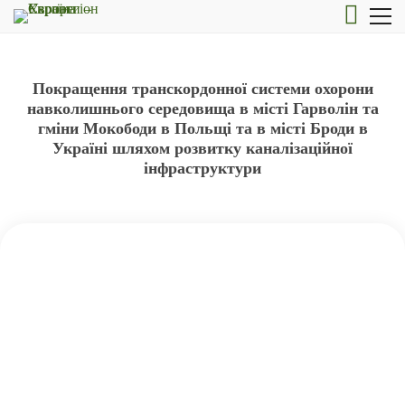
Покращення транскордонної системи охорони
навколишнього середовища в місті Гарволін та
гміни Мокободи в Польщі та в місті Броди в
Україні шляхом розвитку каналізаційної
інфраструктури
Покращення транскордонної
системи охорони навколишнього
середовища в місті Гарволін та
гміни Мокободи в Польщі та в
місті Броди в Україні шляхом