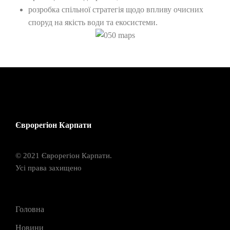
розробка спільної стратегія щодо впливу очисних
споруд на якість води та екосистеми.
Єврорегіон Карпати
© 2021 Єврорегіон Карпати.
Усі права захищено
Головна
Новини