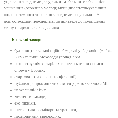
управління водними ресурсами та збільшити обізнаність
мешканців (особливо молоді) муніципалітетів-учасників
щодо належного управління водними ресурсами. У
довгостроковій перспективі це призведе до поліпшення
стану природного середовища.
Ключові заходи
будівництво каналізаційної мережі у Гарволіні (майже
3 км) та гміні Мокободи (понад 2 км),
реконструкція застарілих та неефективних очисні
споруд у Бродах;
стартова та заключна конференції,
публікація промоційних статей у регіональних ЗМІ,
навчальний візит,
мистецькі заходи,
еко-пікніки,
інтерактивні семінари та тренінги,
промоційний відеоролик,