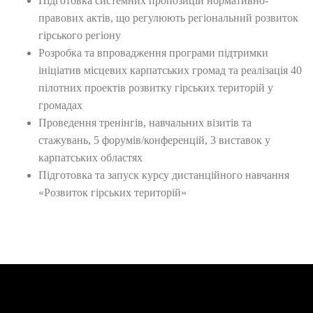
Підготовка системних пропозицій нормативно-
правових актів, що регулюють регіональний розвиток
гірського регіону
Розробка та впровадження програми підтримки
ініціатив місцевих карпатських громад та реалізація 40
пілотних проектів розвитку гірських територій у
громадах
Проведення тренінгів, навчальних візитів та
стажувань, 5 форумів/конференцій, 3 виставок у
карпатських областях
Підготовка та запуск курсу дистанційного навчання
«Розвиток гірських територій»