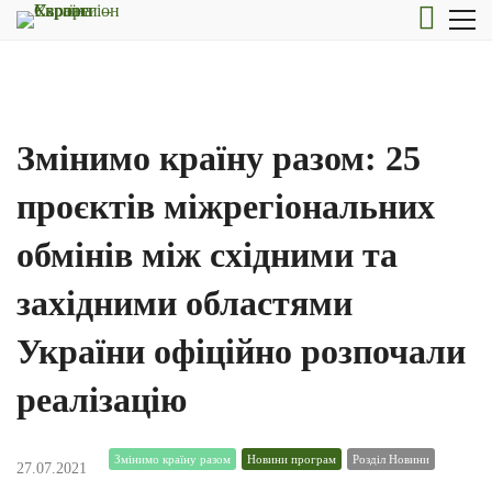
Змінимо країну разом: 25
проєктів міжрегіональних
обмінів між східними та
західними областями
України офіційно розпочали
реалізацію
Змінимо країну разом
Новини програм
Розділ Новини
27.07.2021