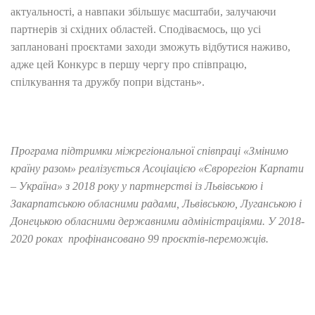
актуальності, а навпаки збільшує масштаби, залучаючи
партнерів зі східних областей. Сподіваємось, що усі
заплановані проєктами заходи зможуть відбутися наживо,
адже цей Конкурс в першу чергу про співпрацю,
спілкування та дружбу попри відстань».
Програма підтримки міжрегіональної співпраці «Змінимо
країну разом» реалізується Асоціацією «Єврорегіон Карпати
– Україна» з 2018 року у партнерстві із Львівською і
Закарпатською обласними радами, Львівською, Луганською і
Донецькою обласними державними адміністраціями. У 2018-
2020 роках профінансовано 99 проєктів-переможців.