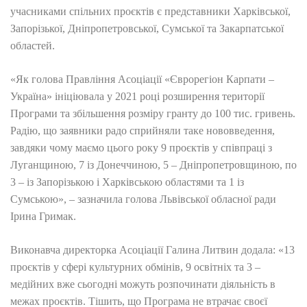
учасниками спільних проєктів є представники Харківської,
Запорізької, Дніпропетровської, Сумської та Закарпатської
областей.
«Як голова Правління Асоціації «Єврорегіон Карпати –
Україна» ініціювала у 2021 році розширення території
Програми та збільшення розміру гранту до 100 тис. гривень.
Радію, що заявники радо сприйняли таке нововведення,
завдяки чому маємо цього року 9 проєктів у співпраці з
Луганщиною, 7 із Донеччиною, 5 – Дніпропетровщиною, по
3 – із Запорізькою і Харківською областями та 1 із
Сумською», – зазначила голова Львівської обласної ради
Ірина Гримак.
Виконавча директорка Асоціації Галина Литвин додала: «13
проєктів у сфері культурних обмінів, 9 освітніх та 3 –
медійних вже сьогодні можуть розпочинати діяльність в
межах проєктів. Тішить, що Програма не втрачає своєї