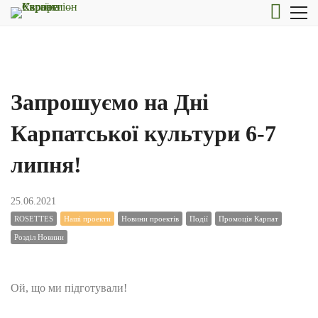
Запрошуємо на Дні
Карпатської культури 6-7
липня!
25.06.2021
ROSETTES
Наші проекти
Новини проектів
Події
Промоція Карпат
Розділ Новини
Ой, що ми підготували!