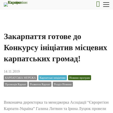
Закарпаття готове до
Конкурсу ініціатив місцевих
карпатських громад!
14.11.2019
КАРПАТСЬКА МЕРЕЖА
Карпатські ініціативи
Новини програм
Промоція Карпат
Розвиток Карпат
Розділ Новини
Виконавча директорка та менеджерка Асоціації “Єврорегіон
Карпати-Україна” Галина Литвин та Ірина Луцюк провели