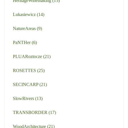
HeritageWinemaking
(15)
Lukasiewicz
(14)
NatureAreas
(9)
PaNTHer
(6)
PLUARoztocze
(21)
ROSETTES
(25)
SECINCARP
(21)
SlowRivers
(13)
TRANSBORDER
(17)
WoodArchitecture
(21)