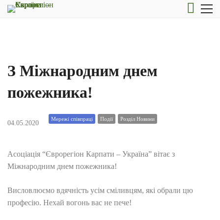
З Міжнародним днем
пожежника!
Мережі співпраці
Події
Розділ Новини
04.05.2020
Асоціація “Єврорегіон Карпати – Україна” вітає з
Міжнародним днем пожежника!
Висловлюємо вдячність усім сміливцям, які обрали цю
професію. Нехай вогонь вас не пече!