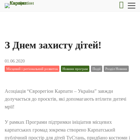
З Днем захисту дітей!
01.06.2020
Місцевий і регіональний розвиток
Новини програм
Події
Розділ Новини
Асоціація “Єврорегіон Карпати – Україна” завжди
долучається до проєктів, які допомагають втілити дитячі
мрії!
У рамках Програми підтримки ініціатив місцевих
карпатських громад зокрема створено Карпатський
публічний простір для дітей ТуСтань, придбано костюми і