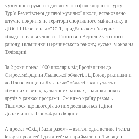
музичні інструменти для дитячого фольклорного гурту
Тур’я-Реметівської дитячої музичної школи, встановлено
штучне покриття на території спортивного майданчику в
ДЮСШ Перечинської ОТГ, придбано комп’ютерне
обладнання для учнів сіл Рокосово і Вертеп Хустського
району, Вільшинки Перечинського району, Руська-Мокра на
Тячівщині.
За 2 роки понад 1000 школярів від Бродівщини до
Старосамбірщини Львівської області, від Білокуракинщини
до Попаснянщини Луганської області взяли участь в
обмінних візитах, культурних заходах, знайшли нових
друзів у рамках програми «Змінимо країну разом».
Тішимося, що цьогоріч до них доєднаються і дітки
Донеччини та Івано-Франківщини.
А проєкт «Схід і Захід разом» – взагалі одна велика і тепла
історія про дітей і для дітей: ми приймали на Львівщині