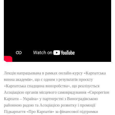
Лекція напрацьована в рамках онлайн-курсу «Карпатська
винна академія», що є одним з результатів проєкту
«Карпатська спадщина виноробства», що реалізується
Асоціацією органів місцевого самоврядування «Єврорегіон
Карпати – Україна» у партнерстві з Виноградівською
районною радою та Асоціацією розвитку і промоції
Підкарпаття «Про Карпатія» за фінансової підтримки