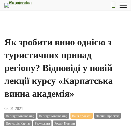
Як зробити вино однією з
туристичних принад
регіону? Відповіді у новій
лекції курсу «Карпатська
винна академія»
08.01.2021
HeritageWinemaking
HeritageWinemaking
Наші проекти
Новини проектів
Промоція Карпат
Результати
Розділ Новини