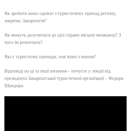
Як зробити вино однією з туристичних принад регіону,
зокрема, Закарпаття?
Як можуть долучитися до цієї справи місцеві мешканці? З
чого їм розпочати?
Які є туристичні принади, пов’язані з вином?
Відповіді на ці та інші питання – почуєте у лекції від
президента Закарпатської туристичної організації – Федора
Шандора.