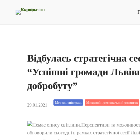
П
Відбулась стратегічна сес
“Успішні громади Львівщи
добробуту”
Мережі співпраці
Місцевий і регіональний розвиток
29.01.2021
Перспективи та можливост
обговорили сьогодні в рамках стратегічної сесії Ль