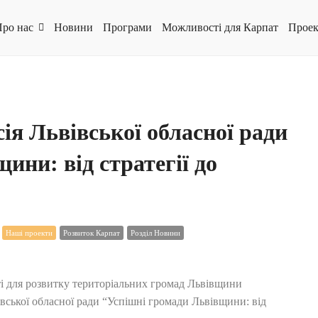
ро нас
Новини
Програми
Можливості для Карпат
Проек
ія Львівської обласної ради
ни: від стратегії до
Наші проекти
Розвиток Карпат
Розділ Новини
і для розвитку територіальних громад Львівщини
вівської обласної ради “Успішні громади Львівщини: від