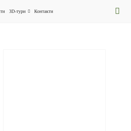
ти
3D-тури
Контакти
CBCPilgrim
(15)
Folk-Art
(6)
Folk-Art
(7)
HeritageWinemaking
(9)