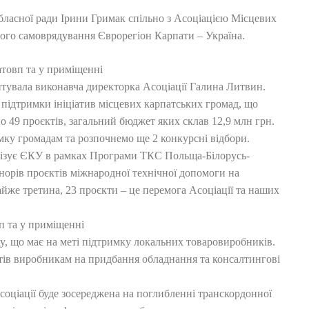
 обласної ради Ірини Гримак спільно з Асоціацією Місцевих
вого самоврядування Єврорегіон Карпати – Україна.
тувала виконавча директорка Асоціації Галина Литвин.
 підтримки ініціатив місцевих карпатських громад, що
но 49 проєктів, загальний бюджет яких склав 12,9 млн грн.
ку громадам та розпочнемо ще 2 конкурсні відбори.
лізує ЄКУ в рамках Програми ТКС Польща-Білорусь-
норів проєктів міжнародної технічної допомоги на
̆же третина, 23 проєкти – це перемога Асоціації та наших
ty, що має на меті підтримку локальних товаровиробників.
нтів виробникам на придбання обладнання та консалтингові
соціації буде зосереджена на поглибленні транскордонної