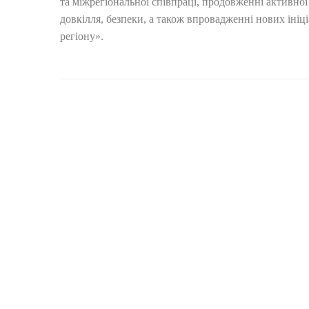
та міжрегіональної співпраці, продовженні активної
довкілля, безпеки, а також впровадженні нових іні
регіону».