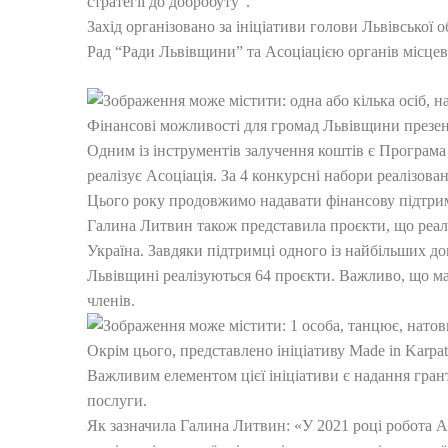
стратегії до добробуту”.
Захід організовано за ініціативи голови Львівської
Рад “Ради Львівщини” та Асоціацією органів місце
Фінансові можливості для громад Львівщини презен
Одним із інструментів залучення коштів є Програма
реалізує Асоціація. За 4 конкурсні набори реалізова
Цього року продовжимо надавати фінансову підтрим
Галина Литвин також представила проєкти, що реа
Україна. Завдяки підтримці одного із найбільших до
Львівщині реалізуються 64 проєкти. Важливо, що маи
членів.
Окрім цього, представлено ініціативу Made in Karpa
Важливим елементом цієї ініціативи є надання гра
послуги.
Як зазначила Галина Литвин: «У 2021 році робота А