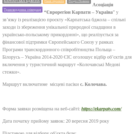
КАРПАТСЬКА БДЖОЛА
Наші проекти
Розділ Новини
Асоціація
Транскордонна співпраця
“Єврорегіон Карпати – Україна
” у
зв’язку із реалізацією проєкту «Карпатська бджола – спільні
заходи із збереження унікальної природної спадщини в
українсько-польському прикордонні», що реалізується за
фінансової підтримки Європейського Союзу у рамках
Програми транскордонного співробітництва Польща –
Білорусь – Україна 2014-2020 ЄІС оголошує відбір об’єктів для
включення у туристичний маршрут «Колочавські Медові
стежки».
Маршрут включатиме місцеві пасіки
с. Колочава.
Форма заявки розміщена на веб-сайті:
https://ekarpaty.com/
Дата початку прийому заявок: 20 вересня 2019 року
Підставою для відбору об’єкта буде: