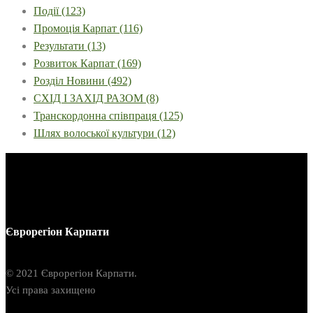
Події
(123)
Промоція Карпат
(116)
Результати
(13)
Розвиток Карпат
(169)
Розділ Новини
(492)
СХІД І ЗАХІД РАЗОМ
(8)
Транскордонна співпраця
(125)
Шлях волоської культури
(12)
Єврорегіон Карпати
© 2021 Єврорегіон Карпати.
Усі права захищено