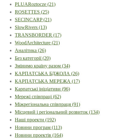
PLUARoztocze
(21)
ROSETTES
(25)
SECINCARP
(21)
SlowRivers
(13)
TRANSBORDER
(17)
WoodArchitecture
(21)
Аналітика
(26)
Без категорії
(20)
Змінимо країну разом
(34)
КАРПАТСЬКА БДЖОЛА
(26)
КАРПАТСЬКА МЕРЕЖА
(17)
Карпатські ініціативи
(96)
Мережі співпраці
(62)
Міжрегіональна співпраця
(91)
Місцевий і регіональний розвиток
(134)
Наші проекти
(192)
Новини програм
(113)
Новини проектів
(164)