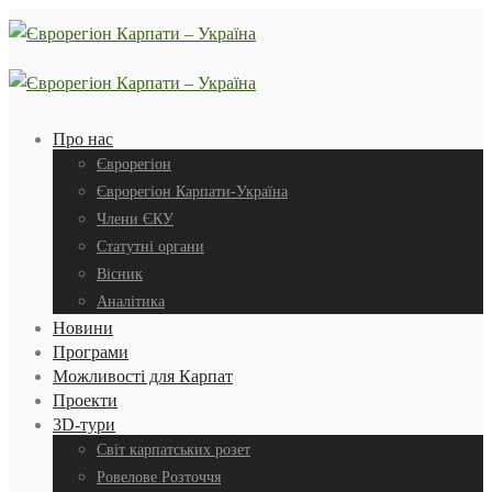
Про нас
Єврорегіон
Єврорегіон Карпати-Україна
Члени ЄКУ
Статутні органи
Вісник
Аналітика
Новини
Програми
Можливості для Карпат
Проекти
3D-тури
Світ карпатських розет
Ровелове Розточчя