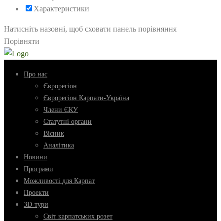
Характеристики
Натисніть назовні, щоб сховати панель порівняння
Порівняти
Про нас
Єврорегіон
Єврорегіон Карпати-Україна
Члени ЄКУ
Статутні органи
Вісник
Аналітика
Новини
Програми
Можливості для Карпат
Проекти
3D-тури
Світ карпатських розет