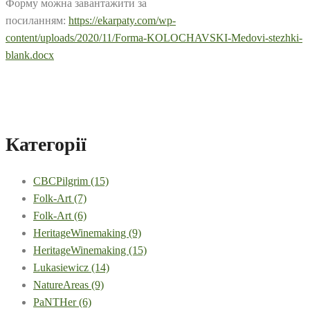
Форму можна завантажити за
посиланням:
https://ekarpaty.com/wp-
content/uploads/2020/11/Forma-KOLOCHAVSKI-Medovi-stezhki-
blank.docx
Категорії
CBCPilgrim
(15)
Folk-Art
(7)
Folk-Art
(6)
HeritageWinemaking
(9)
HeritageWinemaking
(15)
Lukasiewicz
(14)
NatureAreas
(9)
PaNTHer
(6)