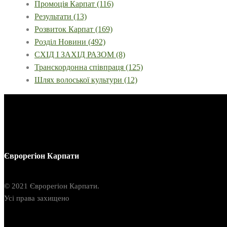
Промоція Карпат
(116)
Результати
(13)
Розвиток Карпат
(169)
Розділ Новини
(492)
СХІД І ЗАХІД РАЗОМ
(8)
Транскордонна співпраця
(125)
Шлях волоської культури
(12)
Єврорегіон Карпати
© 2021 Єврорегіон Карпати.
Усі права захищено