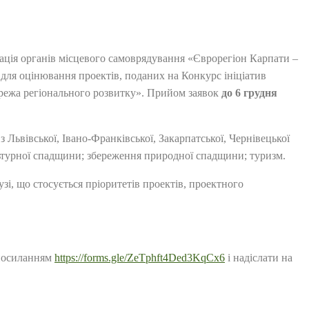
ація органів місцевого самоврядування «Єврорегіон Карпати –
 для оцінювання проектів, поданих на Конкурс ініціатив
ережа регіонального розвитку». Прийом заявок
до 6 грудня
з Львівської, Івано-Франківської, Закарпатської, Чернівецької
льтурної спадщини; збереження природної спадщини; туризм.
лузі, що стосується пріоритетів проектів, проектного
посиланням
https://forms.gle/ZeTphft4Ded3KqCx6
і надіслати на