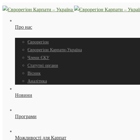
Про нас
Єврорегіон
Єврорегіон Карпати-Україна
Члени ЄКУ
Статутні органи
Вісник
Аналітика
Новини
Програми
Можливості для Карпат