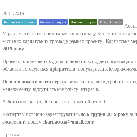
26.11.2019
Карпатські ініціативи
Мережі співпраці
Новини програм
Розділ Новини
Асоці
Україна» оголошує прийом заявок до складу Конкурсної комісії
місцевих карпатських громад у рамках проекту «Карпатська м
2019 року.
Проекти, оцінка яких буде здійснюватись, подані організаціями 
областей і стосуються
пріоритетів
: популяризація історико-ку
Основні вимоги до експертів
: вища освіта; досвід роботи у га
менеджменту, відсутність конфлікту інтересів.
Робота експертів здійснюється на платній основі.
Експертам потрібно зареєструватись
до 6 грудня 2019 року
за 
електронну пошту
ekarpaty.ua@gmail.com:
– резюме