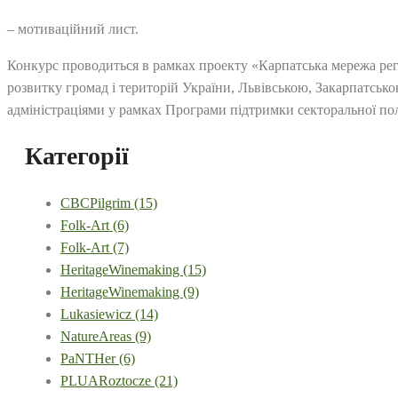
– мотиваційний лист.
Конкурс проводиться в рамках проекту «Карпатська мережа регі
розвитку громад і територій України, Львівською, Закарпатсь
адміністраціями у рамках Програми підтримки секторальної пол
Категорії
CBCPilgrim
(15)
Folk-Art
(6)
Folk-Art
(7)
HeritageWinemaking
(15)
HeritageWinemaking
(9)
Lukasiewicz
(14)
NatureAreas
(9)
PaNTHer
(6)
PLUARoztocze
(21)