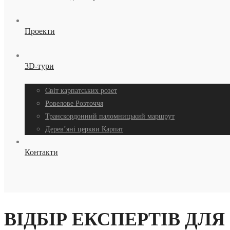
Проекти
3D-тури
Світ карпатських розет
Ровелове Розточчя
Транскордонний паломницький маршрут
Дерев’яні церкви Карпат
Контакти
ВІДБІР ЕКСПЕРТІВ ДЛЯ