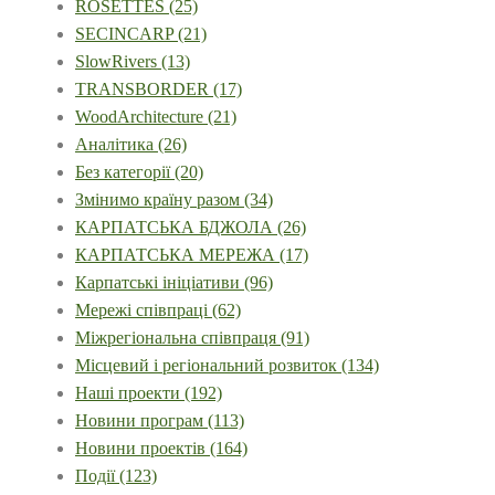
ROSETTES
(25)
SECINCARP
(21)
SlowRivers
(13)
TRANSBORDER
(17)
WoodArchitecture
(21)
Аналітика
(26)
Без категорії
(20)
Змінимо країну разом
(34)
КАРПАТСЬКА БДЖОЛА
(26)
КАРПАТСЬКА МЕРЕЖА
(17)
Карпатські ініціативи
(96)
Мережі співпраці
(62)
Міжрегіональна співпраця
(91)
Місцевий і регіональний розвиток
(134)
Наші проекти
(192)
Новини програм
(113)
Новини проектів
(164)
Події
(123)