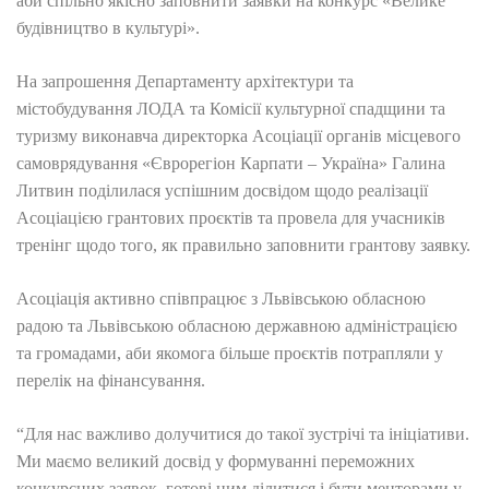
аби спільно якісно заповнити заявки на конкурс «Велике
будівництво в культурі».
На запрошення Департаменту архітектури та
містобудування ЛОДА та Комісії культурної спадщини та
туризму виконавча директорка Асоціації органів місцевого
самоврядування «Єврорегіон Карпати – Україна» Галина
Литвин поділилася успішним досвідом щодо реалізації
Асоціацією грантових проєктів та провела для учасників
тренінг щодо того, як правильно заповнити грантову заявку.
Асоціація активно співпрацює з Львівською обласною
радою та Львівською обласною державною адміністрацією
та громадами, аби якомога більше проєктів потрапляли у
перелік на фінансування.
“Для нас важливо долучитися до такої зустрічі та ініціативи.
Ми маємо великий досвід у формуванні переможних
конкурсних заявок, готові ним ділитися і бути менторами у