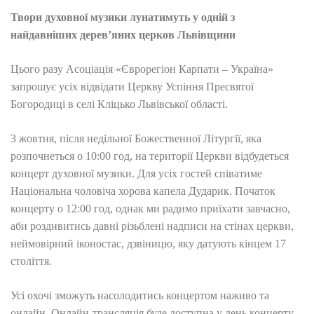
Твори духовної музики лунатимуть у одній з
найдавніших дерев’яних церков Львівщини
Цього разу Асоціація «Єврорегіон Карпати – Україна»
запрошує усіх відвідати Церкву Успіння Пресвятої
Богородиці в селі Кліцько Львівської області.
3 жовтня, після недільної Божественної Літургії, яка
розпочнеться о 10:00 год, на території Церкви відбудеться
концерт духовної музики. Для усіх гостей співатиме
Національна чоловіча хорова капела Дударик. Початок
концерту о 12:00 год, однак ми радимо приїхати завчасно,
аби роздивитись давні різьблені надписи на стінах церкви,
неймовірний іконостас, дзвіницю, яку датують кінцем 17
століття.
Усі охочі зможуть насолодитись концертом наживо та
онлайн. Онлайн-трансляція буде доступна у день концерту