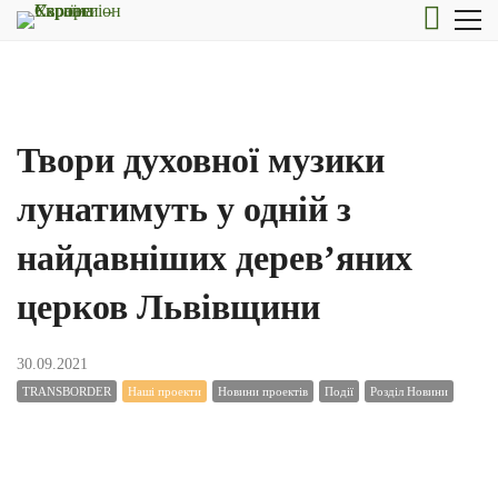
Твори духовної музики
лунатимуть у одній з
найдавніших дерев’яних
церков Львівщини
30.09.2021
TRANSBORDER
Наші проекти
Новини проектів
Події
Розділ Новини