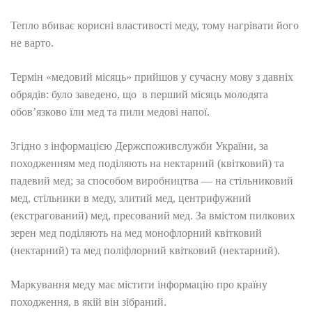
Тепло вбиває корисні властивості меду, тому нагрівати його
не варто.
Термін «медовий місяць» прийшов у сучасну мову з давніх
обрядів: було заведено, що в перший місяць молодята
обов’язково їли мед та пили медові напої.
Згідно з інформацією Держспоживслужби України, за
походженням мед поділяють на нектарний (квітковий) та
падевий мед; за способом виробництва — на стільниковий
мед, стільники в меду, злитий мед, центрифужний
(екстрагований) мед, пресований мед. За вмістом пилкових
зерен мед поділяють на мед монофлорний квітковий
(нектарний) та мед поліфлорний квітковий (нектарний).
Маркування меду має містити інформацію про країну
походження, в якій він зібраний.