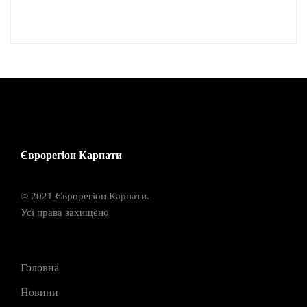
Єврорегіон Карпати
© 2021 Єврорегіон Карпати.
Усі права захищено
Головна
Новини