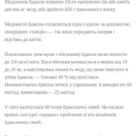
Медоносна бджола повинна з’їсти приблизно сім або навіть
дев’ять кг меду, аби зробити 450 г бджолиного воску.
Медоносні бджоли спілкуються одна з одною за допомогою
своєрідних «танців» — так вони передають напрям і
відстань до квітів.
Навантажена (нектаром і обніжжям) бджола може винести
до 3/4 своєї ваги. Вага обніжжя коливається в межах від 10
до 20 мг, а максимальна кількість меду, що може вмістити в
зобок бджола, — близько 40 % від своєї маси.
Ненавантажена бджола летить у середньому зі швидкістю 60
км/год, навантажена — 25 км/год.
У світі налічується 48 типів бджолиних сімей. На пасіках
країни сьогодні «працює» приблизно п’ять мільйонів
бджолиних сімей.