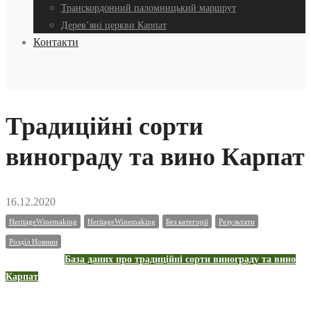
Транскордонний паломницький маршрут
Дерев’яні церкви Карпат
Контакти
Традиційні сорти
винограду та вино Карпат
16.12.2020
HeritageWinemaking
HeritageWinemaking
Без категорії
Результати
Розділ Новини
База даних про традиційні сорти винограду та вино
Карпат