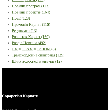
Новини програм
(113)
Новини проектів
(164)
Події
(123)
Промоція Карпат
(116)
Результати
(13)
Розвиток Карпат
(169)
Розділ Новини
(492)
СХІД І ЗАХІД РАЗОМ
(8)
Транскордонна співпраця
(125)
Шлях волоської культури
(12)
Єврорегіон Карпати