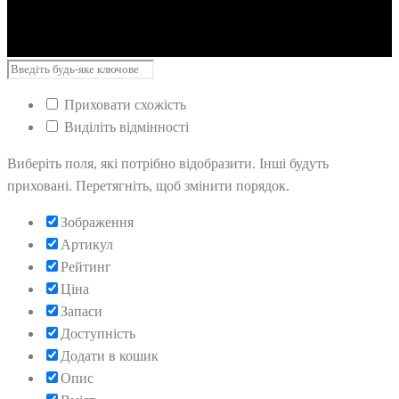
Приховати схожість
Виділіть відмінності
Виберіть поля, які потрібно відобразити. Інші будуть
приховані. Перетягніть, щоб змінити порядок.
Зображення
Артикул
Рейтинг
Ціна
Запаси
Доступність
Додати в кошик
Опис