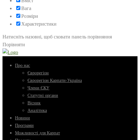
Вміст
Вага
Розміри
Характеристики
Натисніть назовні, щоб сховати панель порівняння
Порівняти
Про нас
Єврорегіон
Єврорегіон Карпати-Україна
Члени ЄКУ
Статутні органи
Вісник
Аналітика
Новини
Програми
Можливості для Карпат