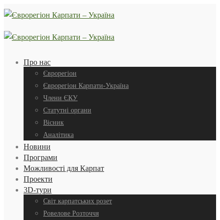
Про нас
Єврорегіон
Єврорегіон Карпати-Україна
Члени ЄКУ
Статутні органи
Вісник
Аналітика
Новини
Програми
Можливості для Карпат
Проекти
3D-тури
Світ карпатських розет
Ровелове Розточчя