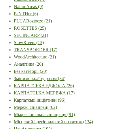
NatureAreas
(9)
PaNTHer
(6)
PLUARoztocze
(21)
ROSETTES
(25)
SECINCARP
(21)
SlowRivers
(13)
TRANSBORDER
(17)
WoodArchitecture
(21)
Аналітика
(26)
Без категорії
(20)
Змінимо країну разом
(34)
КАРПАТСЬКА БДЖОЛА
(26)
КАРПАТСЬКА МЕРЕЖА
(17)
Карпатські ініціативи
(96)
Мережі співпраці
(62)
Міжрегіональна співпраця
(91)
Місцевий і регіональний розвиток
(134)
Наші проекти
(192)