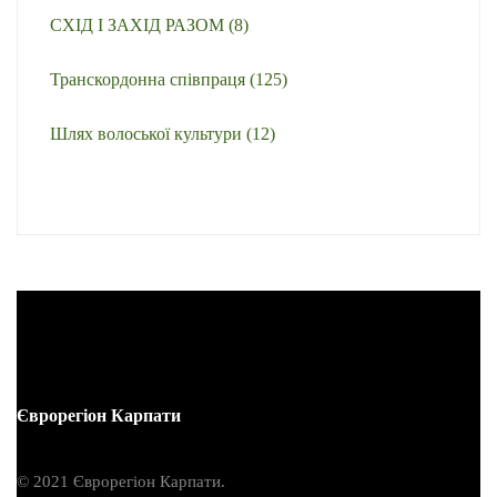
СХІД І ЗАХІД РАЗОМ
(8)
Транскордонна співпраця
(125)
Шлях волоської культури
(12)
Єврорегіон Карпати
© 2021 Єврорегіон Карпати.