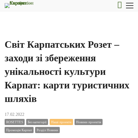
Світ Карпатських Розет –
заходи зі збереження
унікальності культури
Карпат: карти туристичних
шляхів
17.02.2022
ROSETTES
Без категорії
Наші проекти
Новини проектів
Промоція Карпат
Розділ Новини