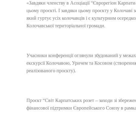
«Завдяки членству в Асоціації “Єврорегіон Карпати
цьому проєкті. І завдяки цьому проєкту у Колочаві
який гуртує усіх колочавців і є культурним осередк
Колочавської територіальної громади.
Учасники конференції оглянули збудований у межах п
екскурсії Колочавою, Уричем та Косовом (створення 
реалізованого проєкту).
Проєкт “Світ Карпатських розет – заходи зі збережен
фінансової підтримки Європейського Союзу в рамк