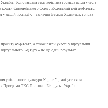
-Україна” Колочавська територіальна громада взяла участь
 за кошти Європейського Союзу збудований цей амфітеатр,
ом у нашій громаді», – зазначив Василь Худинець, голова
роєкту амфітеатр, а також взяли участь у віртуальній
віртуального 3-д туру – це ще один результат
ня унікальності культури Карпат” реалізується за
ах Програми ТКС Польща – Білорусь –Україна