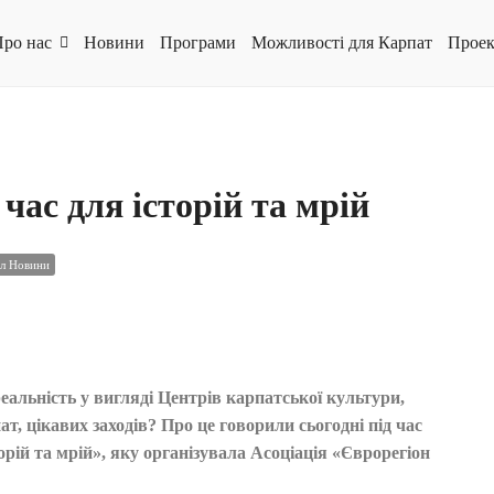
ро нас
Новини
Програми
Можливості для Карпат
Проек
час для історій та мрій
іл Новини
альність у вигляді Центрів карпатської культури,
, цікавих заходів? Про це говорили сьогодні під час
орій та мрій», яку організувала Асоціація «Єврорегіон