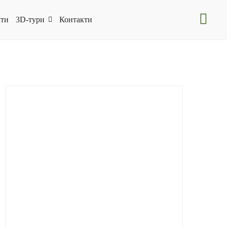
ти
3D-тури
Контакти
CBCPilgrim
(15)
Folk-Art
(7)
Folk-Art
(6)
HeritageWinemaking
(9)