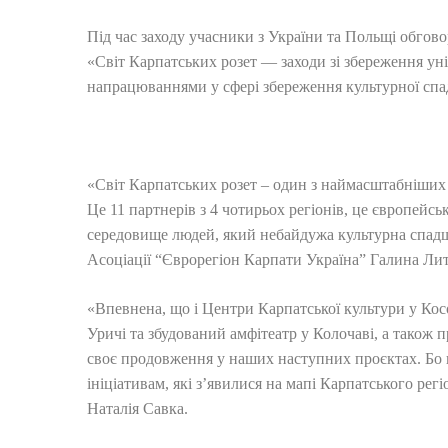
Під час заходу учасники з України та Польщі обгов
«Світ Карпатських розет — заходи зі збереження уні
напрацюваннями у сфері збереження культурної сп
«Світ Карпатських розет – один з наймасштабніших і
Це 11 партнерів з 4 чотирьох регіонів, це європейсь
середовище людей, який небайдужа культурна спадщ
Асоціації “Єврорегіон Карпати Україна” Галина Ли
«Впевнена, що і Центри Карпатської культури у Кос
Уричі та збудований амфітеатр у Колочаві, а також 
своє продовження у наших наступних проєктах. Бо
ініціативам, які з’явилися на мапі Карпатського регі
Наталія Савка.