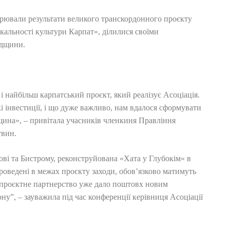
орювали результати великого транскордонного проєкту
кальності культури Карпат», ділилися своїми
адщини.
 найбільш карпатський проєкт, який реалізує Асоціація.
кі інвестиції, і що дуже важливо, нам вдалося сформувати
ина», – привітала учасників членкиня Правління
твин.
ові та Бистрому, реконструйована «Хата у Глубокім» в
проведені в межах проєкту заходи, обов’язково матимуть
 проєктне партнерство уже дало поштовх новим
ону”, – зауважила під час конференції керівниця Асоціації