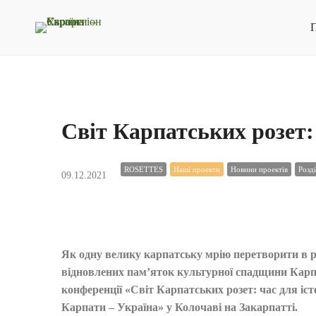
П
Світ Карпатських розет: 
ROSETTES
Наші проекти
Новини проектів
Розд
09.12.2021
Як одну велику карпатську мрію перетворити в ре
відновлених пам’яток культурної спадщини Карпат
конференції «Світ Карпатських розет: час для іст
Карпати – Україна» у Колочаві на Закарпатті.