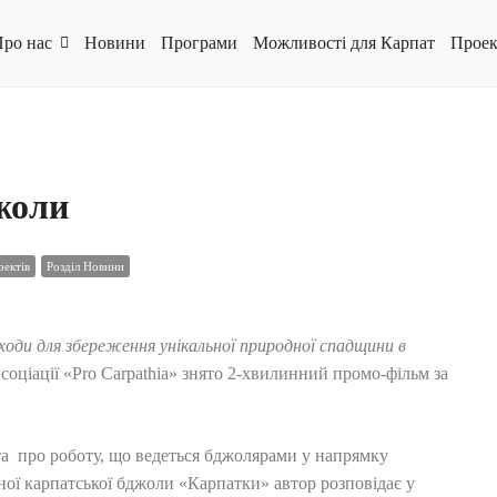
ро нас
Новини
Програми
Можливості для Карпат
Проек
жоли
ектів
Розділ Новини
оди для збереження унікальної природної спадщини в
соціації «Pro Carpathia» знято 2-хвилинний промо-фільм за
та про роботу, що ведеться бджолярами у напрямку
ної карпатської бджоли «Карпатки» автор розповідає у