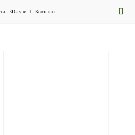
ти
3D-тури
Контакти
CBCPilgrim
(15)
Folk-Art
(7)
Folk-Art
(6)
HeritageWinemaking
(9)