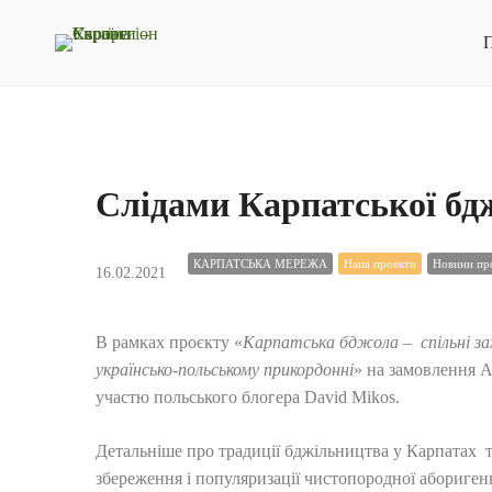
П
Слідами Карпатської бд
КАРПАТСЬКА МЕРЕЖА
Наші проекти
Новини про
16.02.2021
В рамках проєкту «
Карпатська бджола – спільні зах
українсько-польському прикордонні
» на замовлення А
участю польського блогера David Mikos.
Детальніше про традиції бджільництва у Карпатах 
збереження і популяризації чистопородної абориген