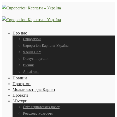
Про нас
Єврорегіон
Єврорегіон Карпати-Україна
Члени ЄКУ
Статутні органи
Вісник
Аналітика
Новини
Програми
Можливості для Карпат
Проекти
3D-тури
Світ карпатських розет
Ровелове Розточчя