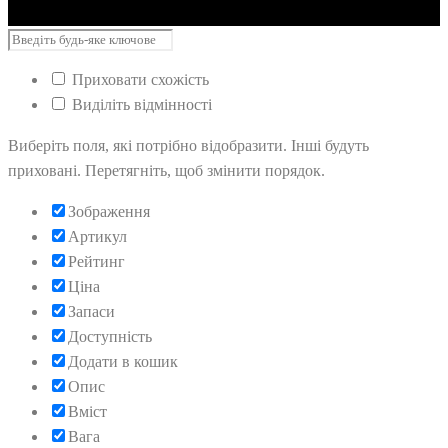
Приховати схожість
Виділіть відмінності
Виберіть поля, які потрібно відобразити. Інші будуть
приховані. Перетягніть, щоб змінити порядок.
Зображення
Артикул
Рейтинг
Ціна
Запаси
Доступність
Додати в кошик
Опис
Вміст
Вага