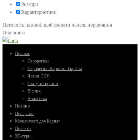
Розміри
Характеристики
Натисніть назовні, щоб сховати панель порівняння
Порівняти
Про нас
Єврорегіон
Єврорегіон Карпати-Україна
Члени ЄКУ
Статутні органи
Вісник
Аналітика
Новини
Програми
Можливості для Карпат
Проекти
3D-тури