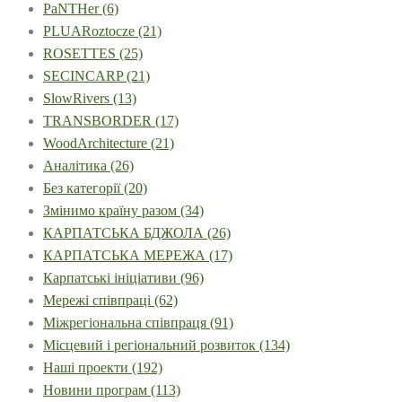
PaNTHer
(6)
PLUARoztocze
(21)
ROSETTES
(25)
SECINCARP
(21)
SlowRivers
(13)
TRANSBORDER
(17)
WoodArchitecture
(21)
Аналітика
(26)
Без категорії
(20)
Змінимо країну разом
(34)
КАРПАТСЬКА БДЖОЛА
(26)
КАРПАТСЬКА МЕРЕЖА
(17)
Карпатські ініціативи
(96)
Мережі співпраці
(62)
Міжрегіональна співпраця
(91)
Місцевий і регіональний розвиток
(134)
Наші проекти
(192)
Новини програм
(113)