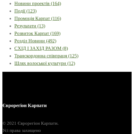
Новини проектів
(164)
Події
(123)
Промоція Карпат
(116)
Результати
(13)
Розвиток Карпат
(169)
Розділ Новини
(492)
СХІД І ЗАХІД РАЗОМ
(8)
Транскордонна співпраця
(125)
Шлях волоської культури
(12)
Єврорегіон Карпати
© 2021 Єврорегіон Карпати.
Усі права захищено