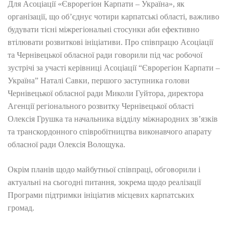
Для Асоціації «Єврорегіон Карпати – Україна», як
організації, що об’єднує чотири карпатські області, важливо
будувати тісні міжрегіональні стосунки аби ефективно
втілювати розвиткові ініціативи. Про співпрацю Асоціації
та Чернівецької обласної ради говорили під час робочої
зустрічі за участі керівниці Асоціації “Єврорегіон Карпати –
Україна” Наталі Савки, першого заступника голови
Чернівецької обласної ради Миколи Гуйтора, директора
Агенції регіонального розвитку Чернівецької області
Олексія Грушка та начальника відділу міжнародних зв’язків
та транскордонного співробітництва виконавчого апарату
обласної ради Олексія Волощука.
Окрім планів щодо майбутньої співпраці, обговорили і
актуальні на сьогодні питання, зокрема щодо реалізації
Програми підтримки ініціатив місцевих карпатських
громад.