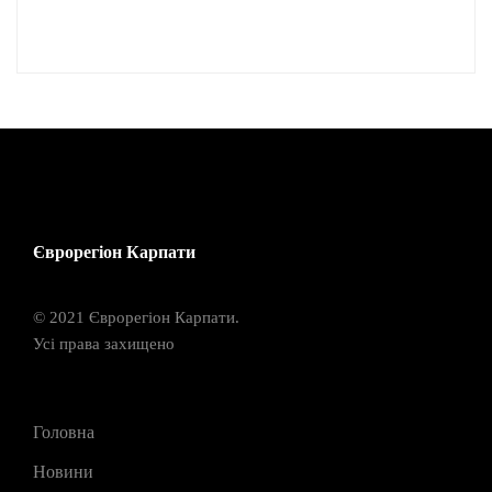
Єврорегіон Карпати
© 2021 Єврорегіон Карпати.
Усі права захищено
Головна
Новини