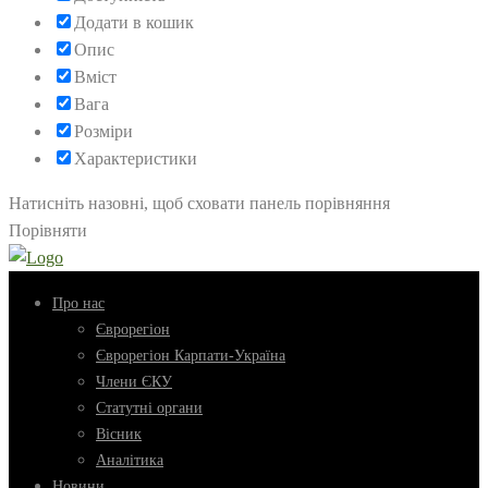
Додати в кошик
Опис
Вміст
Вага
Розміри
Характеристики
Натисніть назовні, щоб сховати панель порівняння
Порівняти
Про нас
Єврорегіон
Єврорегіон Карпати-Україна
Члени ЄКУ
Статутні органи
Вісник
Аналітика
Новини