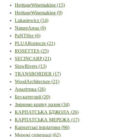
HeritageWinemaking
(15)
HeritageWinemaking
(9)
Lukasiewicz
(14)
NatureAreas
(9)
PaNTHer
(6)
PLUARoztocze
(21)
ROSETTES
(25)
SECINCARP
(21)
SlowRivers
(13)
TRANSBORDER
(17)
WoodArchitecture
(21)
Аналітика
(26)
Без категорії
(20)
Змінимо країну разом
(34)
КАРПАТСЬКА БДЖОЛА
(26)
КАРПАТСЬКА МЕРЕЖА
(17)
Карпатські ініціативи
(96)
Мережі співпраці
(62)