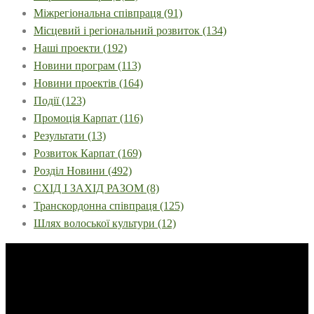
Міжрегіональна співпраця
(91)
Місцевий і регіональний розвиток
(134)
Наші проекти
(192)
Новини програм
(113)
Новини проектів
(164)
Події
(123)
Промоція Карпат
(116)
Результати
(13)
Розвиток Карпат
(169)
Розділ Новини
(492)
СХІД І ЗАХІД РАЗОМ
(8)
Транскордонна співпраця
(125)
Шлях волоської культури
(12)