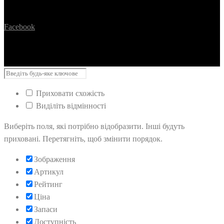
Facebook
Приховати схожість
Виділіть відмінності
Виберіть поля, які потрібно відобразити. Інші будуть
приховані. Перетягніть, щоб змінити порядок.
Зображення
Артикул
Рейтинг
Ціна
Запаси
Доступність