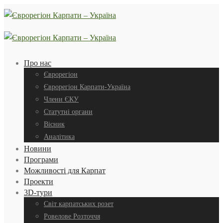
Про нас
Єврорегіон
Єврорегіон Карпати-Україна
Члени ЄКУ
Статутні органи
Вісник
Аналітика
Новини
Програми
Можливості для Карпат
Проекти
3D-тури
Світ карпатських розет
Ровелове Розточчя