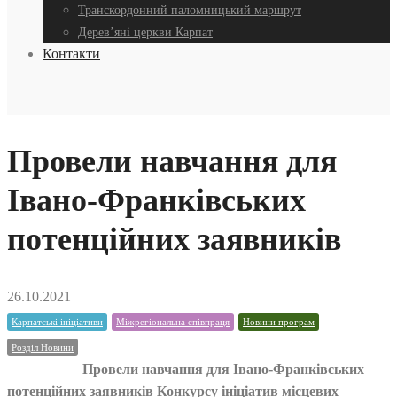
Транскордонний паломницький маршрут
Дерев’яні церкви Карпат
Контакти
Провели навчання для
Івано-Франківських
потенційних заявників
26.10.2021
Карпатські ініціативи
Міжрегіональна співпраця
Новини програм
Розділ Новини
Провели навчання для Івано-Франківських
потенційних заявників Конкурсу ініціатив місцевих