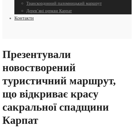
Транскордонний паломницький маршрут
Дерев’яні церкви Карпат
Контакти
Презентували
новостворений
туристичний маршрут,
що відкриває красу
сакральної спадщини
Карпат