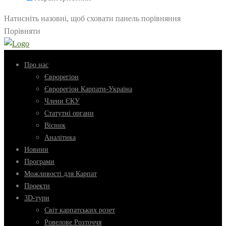
Натисніть назовні, щоб сховати панель порівняння
Порівняти
Про нас
Єврорегіон
Єврорегіон Карпати-Україна
Члени ЄКУ
Статутні органи
Вісник
Аналітика
Новини
Програми
Можливості для Карпат
Проекти
3D-тури
Світ карпатських розет
Ровелове Розточчя