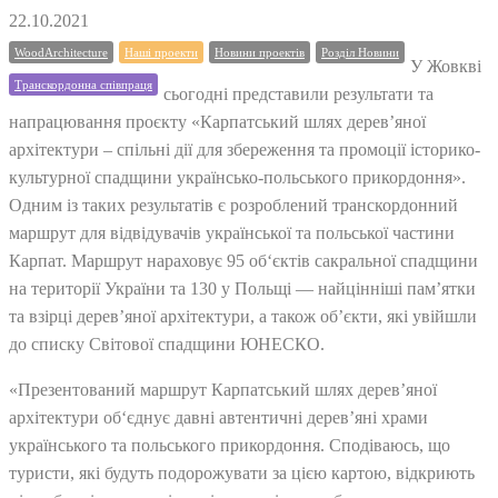
22.10.2021
WoodArchitecture
Наші проекти
Новини проектів
Розділ Новини
У Жовкві
Транскордонна співпраця
сьогодні представили результати та
напрацювання проєкту «Карпатський шлях дерев’яної
архітектури – спільні дії для збереження та промоції історико-
культурної спадщини українсько-польського прикордоння».
Одним із таких результатів є розроблений транскордонний
маршрут для відвідувачів української та польської частини
Карпат. Маршрут нараховує 95 об‘єктів сакральної спадщини
на території України та 130 у Польщі — найцінніші пам’ятки
та взірці дерев’яної архітектури, а також об’єкти, які увійшли
до списку Світової спадщини ЮНЕСКО.
«Презентований маршрут Карпатський шлях дерев’яної
архітектури об‘єднує давні автентичні дерев’яні храми
українського та польського прикордоння. Сподіваюсь, що
туристи, які будуть подорожувати за цією картою, відкриють