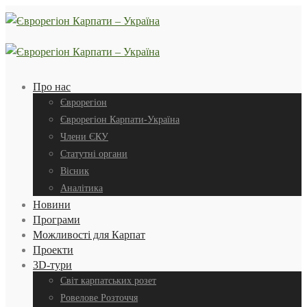
Про нас
Єврорегіон
Єврорегіон Карпати-Україна
Члени ЄКУ
Статутні органи
Вісник
Аналітика
Новини
Програми
Можливості для Карпат
Проекти
3D-тури
Світ карпатських розет
Ровелове Розточчя