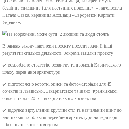
ці особливі, намолені століттями місця, та берегтимуть
безцінну спадщину і для наступних поколінь», – наголосила
Наталя Савка, керівниця Асоціації «Єврорегіон Карпати –
Україна».
В рамках заходу партнери проєкту презентували й інші
результати спільної діяльності. Зокрема завдяки проєкту
✔️ розроблено стратегію розвитку та промоції Карпатського
шляху дерев’яної архітектури
✔️ підготовлено короткі описи та фотоматеріали для 45
об’єктів із Львівської, Закарпатської та Івано-Франківської
області та для 20 із Підкарпатського воєводства
✔️ відбувся віртуальний круглий стіл та навчальний візит до
найцікавіших об’єктів дерев’яної архітектури на території
Підкарпатського воєводства.