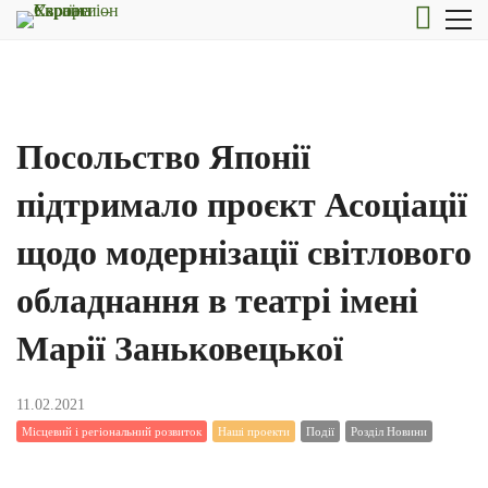
Посольство Японії
підтримало проєкт Асоціації
щодо модернізації світлового
обладнання в театрі імені
Марії Заньковецької
11.02.2021
Місцевий і регіональний розвиток
Наші проекти
Події
Розділ Новини