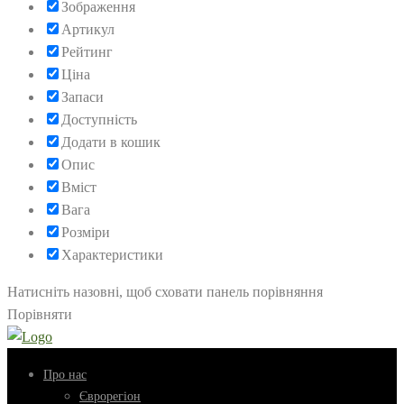
Зображення
Артикул
Рейтинг
Ціна
Запаси
Доступність
Додати в кошик
Опис
Вміст
Вага
Розміри
Характеристики
Натисніть назовні, щоб сховати панель порівняння
Порівняти
Про нас
Єврорегіон