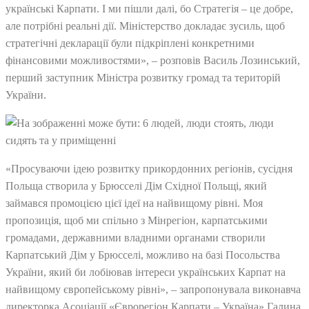
українські Карпати. І ми пішли далі, бо Стратегія – це добре,
але потрібні реальні дії. Міністерство докладає зусиль, щоб
стратегічні декларації були підкріплені конкретними
фінансовими можливостями», – розповів Василь Лозинський,
перший заступник Міністра розвитку громад та територій
України.
«Просуваючи ідею розвитку прикордонних регіонів, сусідня
Польща створила у Брюсселі Дім Східної Польщі, який
займався промоцією цієї ідеї на найвищому рівні. Моя
пропозиція, щоб ми спільно з Мінрегіон, карпатськими
громадами, державними владними органами створили
Карпатський Дім у Брюсселі, можливо на базі Посольства
України, який би лобіював інтереси українських Карпат на
найвищому європейському рівні», – запропонувала виконавча
директорка Асоціації «Єврорегіон Карпати – Україна» Галина