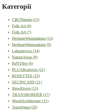
Категорії
CBCPilgrim
(15)
Folk-Art
(6)
Folk-Art
(7)
HeritageWinemaking
(15)
HeritageWinemaking
(9)
Lukasiewicz
(14)
NatureAreas
(9)
PaNTHer
(6)
PLUARoztocze
(21)
ROSETTES
(25)
SECINCARP
(21)
SlowRivers
(13)
TRANSBORDER
(17)
WoodArchitecture
(21)
Аналітика
(26)