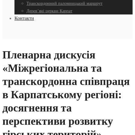
Транскордонний паломницький маршрут
Дерев’яні церкви Карпат
Контакти
Пленарна дискусія
«Міжрегіональна та
транскордонна співпраця
в Карпатському регіоні:
досягнення та
перспективи розвитку
гірських територій»