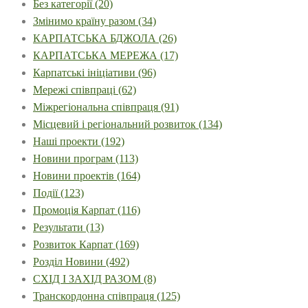
Без категорії
(20)
Змінимо країну разом
(34)
КАРПАТСЬКА БДЖОЛА
(26)
КАРПАТСЬКА МЕРЕЖА
(17)
Карпатські ініціативи
(96)
Мережі співпраці
(62)
Міжрегіональна співпраця
(91)
Місцевий і регіональний розвиток
(134)
Наші проекти
(192)
Новини програм
(113)
Новини проектів
(164)
Події
(123)
Промоція Карпат
(116)
Результати
(13)
Розвиток Карпат
(169)
Розділ Новини
(492)
СХІД І ЗАХІД РАЗОМ
(8)
Транскордонна співпраця
(125)