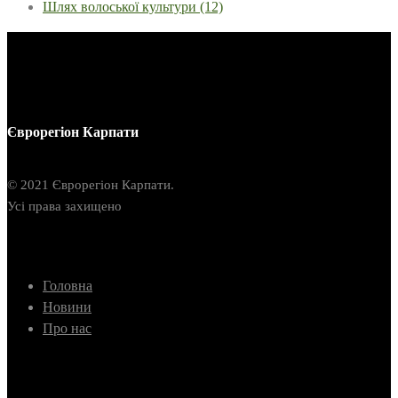
Шлях волоської культури
(12)
Єврорегіон Карпати
© 2021 Єврорегіон Карпати.
Усі права захищено
Головна
Новини
Про нас