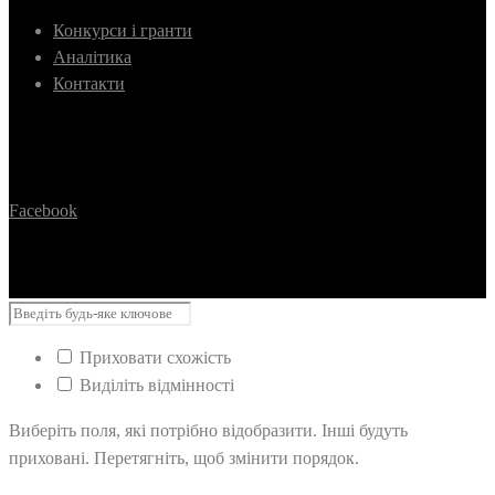
Конкурси і гранти
Аналітика
Контакти
Facebook
Приховати схожість
Виділіть відмінності
Виберіть поля, які потрібно відобразити. Інші будуть
приховані. Перетягніть, щоб змінити порядок.