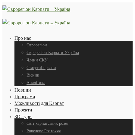
Про нас
Єврорегіон
Єврорегіон Карпати-Україна
Члени ЄКУ
Статутні органи
Вісник
Аналітика
Новини
Програми
Можливості для Карпат
Проекти
3D-тури
Світ карпатських розет
Ровелове Розточчя