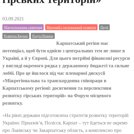
03.09.2021
Міжрегіональна співпраця
Місцевий і регіональний розвиток
Події
Розвиток Карпат
Розділ Новини
Карпатський регіон має
потенціал, щоб бути однією з центральних тем не лише в
Україні, а й у Європі. Для цього потрібні фінансові ресурси
у вигляді окремого рядка у державному бюджеті та сильне
лоббі. Про це йшлося під час пленарної дискусії
«Міжрегіональна та транскордонна співпраця в
Карпатському регіоні: досягнення та перспективи
розвитку гірських територій» на Форум місцевого
розвитку.
«На рівні держави підготовлена стратегія розвитку територій
України: Приазов’я, Полісся, Карпат – тут йдеться не окремо
про Львівську чи Закарпатську область, а комплексно про