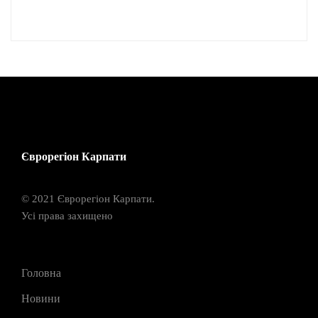
Єврорегіон Карпати
© 2021 Єврорегіон Карпати.
Усі права захищено
Головна
Новини