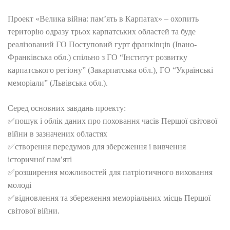
Проект «Велика війна: пам’ять в Карпатах» – охопить
територію одразу трьох карпатських областей та буде
реалізований ГО Поступовий гурт франківців (Івано-
Франківська обл.) спільно з ГО “Інститут розвитку
карпатс
ького регіону” (Закарпатська обл.), ГО “Українські
меморіали” (Львівська обл.).
Серед основних завдань проекту:
✅
пошук і облік даних про поховання часів Першої світової
війни в зазначених областях
✅
створення передумов для збереження і вивчення
історичної пам’яті
✅
розширення можливостей для патріотичного виховання
молоді
✅
відновлення та збереження меморіальних місць Першої
світової війни.