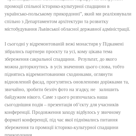
промоції спільної історико-культурної спадщини в
українсько-польському прикордонні”, який ми реалізовували
спільно з Департаментом архітектури та розвитку
містобудування Львівської обласної державної адміністрації.
І сьогодні у відремонтованій вежі монастиря у Підкамені
зібрались партнери проєкту та усі, кому цікава тема
збереження сакральної спадщини. Результат, до якого
можна доторкнутись в усіх значеннях цього слова, тобто
піднятись відремонтованими сходинками, оглянути
відновлений фасад, прогулятись оновленими доріжками та,
звичайно, зробити безліч фото на згадку, не залишить
байдужим нікого. Саме з цього розпочалась наша
сьогоднішня подія – презентація об’єкту для учасників
конференції. Продовження заходу відбулось у звичному
форматі конференції, під час якої піднімались питання
збереження та промоції історико-культурної спадщини
прикордоння.