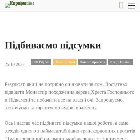
Підбиваємо підсумки
CBCPilgrim
Наші проекти
Новини проектів
Розділ Новини
25.10.2022
Результат, який не потрібно оцінювати звітом. Достатньо
відвідати Монастир походження дерева Хреста Господнього
в Підкамені та побачити все на власні очі. Запрошуємо,
заохочуємо та гарантуємо чудові враження.
Ось і настав час підбивати підсумки нашої роботи, а саме
заходів одного з наймасштабніших транскордонних проєктів
“Транскордонний паломницький маршрут як інструмент