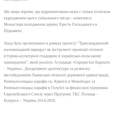
Ми щиро віримо, що відремонтована вежа є тільки початком
відродження цього унікального місця – комплексу
Монастиря походження дерева Хреста Господнього в
Підкамені.
Захід було організовано в рамках проєкту “Транскордонний
паломницький маршрут як інструмент промоції спільної
історико-культурної спадщини в українсько-польському
прикордонні”, який реалізує Асоціація «Єврорегіон Карпати
– Україна», Департамент архітектури та розвитку
містобудування Львівської обласної державної адміністрації,
Римокатолицька парафія св. Ядвиги в Мокободах та
Римокатолицька парафія в Голублі за фінансової підтримки
Європейського Союзу через Програму ТКС Польща –
Білорусь – Україна 2014-2020.