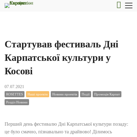
Стартував фестиваль Дні
Карпатської культури у
Косові
07.07.2021
ROSETTES
Наші проекти
Новини проектів
Події
Промоція Карпат
Розділ Новини
Перший день фестивалю Дні Карпатської культури позаду:
це було смачно, пізнавально та драйвово! Ділимось