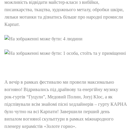
можливість відвідати майстер-класи з вибійки,
писанкарства, ткацтва, художнього металу, обробки шкіри,
ляльки мотанки та дізнатись більше про народні промисли
Карпат.
А вечір в рамках фестивалю ми провели максимально
вогняно! Відривались під драйвову та енергійну музику
рок-гуртів “Гуцули”, Медовий Полин, Joryj Kloc, а як
підспівували всім знайомі пісні хедлайнерів – гурту КАРНА
було чутно на всі Карпати! Завершили перший день
випалом вогняної скульптури в рамках міжнародного
пленеру керамістів «Золоте горно».