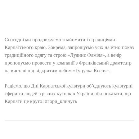
Сьогодні ми продовжуємо знайомити із традиціями
Карпатського краю. Зокрема, запрошуємо усіх на етно-показ
традиційного одягу та строю «Лудинє Фаміля», а вечір
пропонуємо провести у компанії з Франківський драмтеатр
на виставі під відкритим небом «Гуцулка Ксеня».
Радіємо, що Дні Карпатської культури об’єднують культурні
сфери та людей з різних куточків України аби показати, що
Карпати це круто! #гори_кличуть