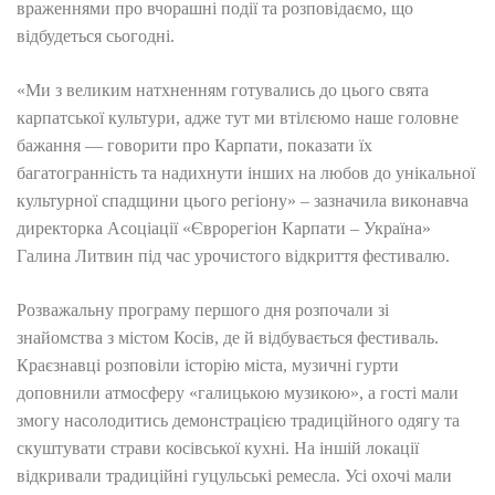
враженнями про вчорашні події та розповідаємо, що
відбудеться сьогодні.
«Ми з великим натхненням готувались до цього свята
карпатської культури, адже тут ми втілєюмо наше головне
бажання — говорити про Карпати, показати їх
багатогранність та надихнути інших на любов до унікальної
культурної спадщини цього регіону» – зазначила виконавча
директорка Асоціації «Єврорегіон Карпати – Україна»
Галина Литвин під час урочистого відкриття фестивалю.
Розважальну програму першого дня розпочали зі
знайомства з містом Косів, де й відбувається фестиваль.
Краєзнавці розповіли історію міста, музичні гурти
доповнили атмосферу «галицькою музикою», а гості мали
змогу насолодитись демонстрацією традиційного одягу та
скуштувати страви косівської кухні. На іншій локації
відкривали традиційні гуцульські ремесла. Усі охочі мали