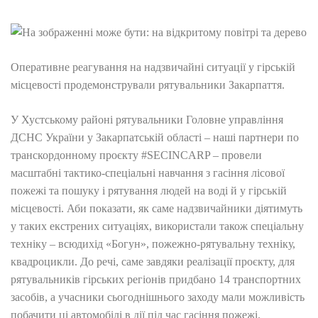
Оперативне реагування на надзвичайні ситуації у гірській
місцевості продемонстрували рятувальники Закарпаття.
У Хустському районі рятувальники Головне управління
ДСНС України у Закарпатській області – наші партнери по
транскордонному проєкту #SECINCARP – провели
масштабні тактико-спеціальні навчання з гасіння лісової
пожежі та пошуку і рятування людей на воді й у гірській
місцевості. Аби показати, як саме надзвичайники діятимуть
у таких екстрених ситуаціях, використали також спеціальну
техніку – всюдихід «Богун», пожежно-рятувальну техніку,
квадроцикли. До речі, саме завдяки реалізації проєкту, для
рятувальників гірських регіонів придбано 14 транспортних
засобів, а учасники сьогоднішнього заходу мали можливість
побачити ці автомобілі в дії під час гасіння пожежі.