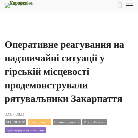
Оперативне реагування на
надзвичайні ситуації у
гірській місцевості
продемонстрували
рятувальники Закарпаття
02.07.2021
SECINCARP
Наші проекти
Новини проектів
Розділ Новини
Транскордонна співпраця