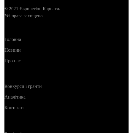
© 2021 Єврорегіон Карпати.
Усі права захищено
Головна
Новини
Про нас
Конкурси і гранти
Аналітика
Контакти