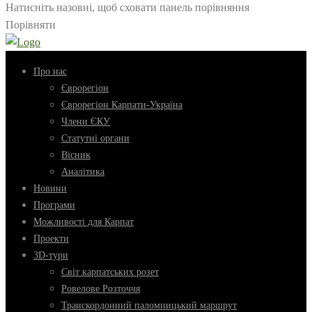
Натисніть назовні, щоб сховати панель порівняння
Порівняти
Про нас
Єврорегіон
Єврорегіон Карпати-Україна
Члени ЄКУ
Статутні органи
Вісник
Аналітика
Новини
Програми
Можливості для Карпат
Проекти
3D-тури
Світ карпатських розет
Ровелове Розточчя
Транскордонний паломницький маршрут