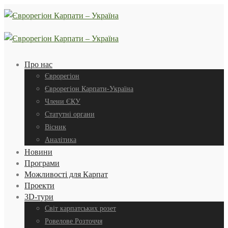
Про нас
Єврорегіон
Єврорегіон Карпати-Україна
Члени ЄКУ
Статутні органи
Вісник
Аналітика
Новини
Програми
Можливості для Карпат
Проекти
3D-тури
Світ карпатських розет
Ровелове Розточчя