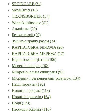
SECINCARP
(21)
SlowRivers
(13)
TRANSBORDER
(17)
WoodArchitecture
(21)
Аналітика
(26)
Без категорії
(20)
Змінимо країну разом
(34)
КАРПАТСЬКА БДЖОЛА
(26)
КАРПАТСЬКА МЕРЕЖА
(17)
Карпатські ініціативи
(96)
Мережі співпраці
(62)
Міжрегіональна співпраця
(91)
Місцевий і регіональний розвиток
(134)
Наші проекти
(192)
Новини програм
(113)
Новини проектів
(164)
Події
(123)
Промоція Карпат
(116)