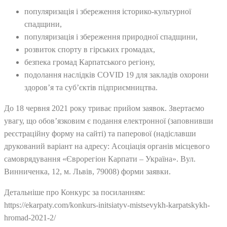
популяризація і збереження історико-культурної
спадщини,
популяризація і збереження природної спадщини,
розвиток спорту в гірських громадах,
безпека громад Карпатського регіону,
подолання наслідків COVID 19 для закладів охорони
здоров’я та суб’єктів підприємництва.
До 18 червня 2021 року триває прийом заявок. Звертаємо
увагу, що обов’язковим є подання електронної (заповнивши
реєстраційну форму на сайті) та паперової (надіславши
друкований варіант на адресу: Асоціація органів місцевого
самоврядування «Єврорегіон Карпати – Україна». Вул.
Винниченка, 12, м. Львів, 79008) форми заявки.
Детальніше про Конкурс за посиланням:
https://ekarpaty.com/konkurs-initsiatyv-mistsevykh-karpatskykh-
hromad-2021-2/