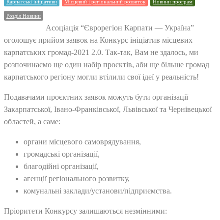
Карпатські ініціативи
Місцевий і регіональний розвиток
Новини програм
Розділ Новини
Асоціація “Єврорегіон Карпати — Україна”
оголошує прийом заявок на Конкурс ініціатив місцевих
карпатських громад-2021 2.0. Так-так, Вам не здалось, ми
розпочинаємо ще один набір проєктів, аби ще більше громад
карпатського регіону могли втілили свої ідеї у реальність!
Подавачами проєктних заявок можуть бути організації
Закарпатської, Івано-Франківської, Львівської та Чернівецької
областей, а саме:
органи місцевого самоврядування,
громадські організації,
благодійні організації,
агенції регіонального розвитку,
комунальні заклади/установи/підприємства.
Пріоритети Конкурсу залишаються незмінними: