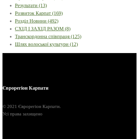
Результати
(13)
Розвиток Карпат
(169)
Розділ Новини
(492)
СХІД І ЗАХІД РАЗОМ
(8)
Транскордонна співпраця
(125)
Шлях волоської культури
(12)
Єврорегіон Карпати
© 2021 Єврорегіон Карпати.
Усі права захищено