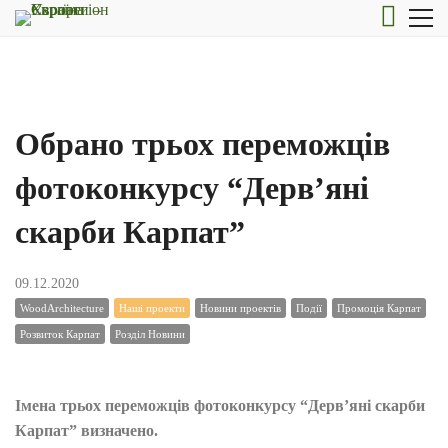
Обрано трьох переможців
фотоконкурсу “Дерв’яні
скарби Карпат”
09.12.2020
WoodArchitecture
Наші проекти
Новини проектів
Події
Промоція Карпат
Розвиток Карпат
Розділ Новини
Імена трьох переможців фотоконкурсу
“Дерв’яні скарби
Карпат” визначено.