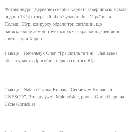
Фотоконкурс “Дерев’яні скарби Карпат” завершився. Всього
подано 137 фотографій від 57 учасників з України та
Польщі. Журі конкурсу обрало три світлини, що
найяскравіше демонструють красу сакральної дерев’яної
архітектури Карпат.
1 місце – Небельчук Олег, “Гра світла та тіні”, Львівська
область, місто Дрогобич, церква святого Юра.
2 місце – Natalia Pacana-Roman, “Cerkiew w Brunarach –
UNESCO”, Brunary (woj. Małopolskie, powiat Gorlicki, gmina
Uście Gorlickie)