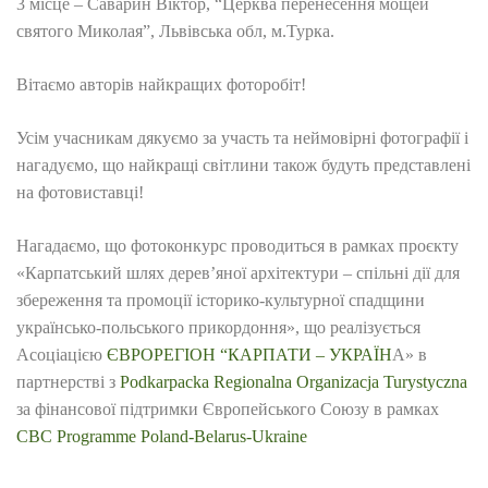
3 місце – Саварин Віктор, “Церква перенесення мощей
святого Миколая”, Львівська обл, м.Турка.
Вітаємо авторів найкращих фоторобіт!
Усім учасникам дякуємо за участь та неймовірні фотографії і
нагадуємо, що найкращі світлини також будуть представлені
на фотовиставці!
Нагадаємо, що фотоконкурс проводиться в рамках проєкту
«Карпатський шлях дерев’яної архітектури – спільні дії для
збереження та промоції історико-культурної спадщини
українсько-польського прикордоння», що реалізується
Асоціацією
ЄВРОРЕГІОН “КАРПАТИ – УКРАЇН
А» в
партнерстві з
Podkarpacka Regionalna Organizacja Turystyczna
за фінансової підтримки Європейського Союзу в рамках
CBC Programme Poland-Belarus-Ukraine