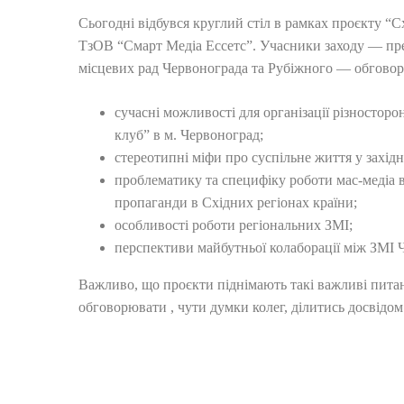
Сьогодні відбувся круглий стіл в рамках проєкту “Сх
ТзОВ “Смарт Медіа Ессетс”. Учасники заходу — пред
місцевих рад Червонограда та Рубіжного — обговор
сучасні можливості для організації різносторо
клуб” в м. Червоноград;
стереотипні міфи про суспільне життя у західн
проблематику та специфіку роботи мас-медіа в
пропаганди в Східних регіонах країни;
особливості роботи регіональних ЗМІ;
перспективи майбутньої колаборації між ЗМІ 
Важливо, що проєкти піднімають такі важливі питан
обговорювати , чути думки колег, ділитись досвідом