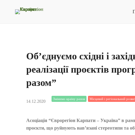
П
Об’єднуємо східні і захі
реалізації проєктів про
разом”
Змінимо країну разом
Місцевий і регіональний розви
14.12.2020
Асоціація “Єврорегіон Карпати – Україна” в рам
проєкти, що руйнують нав’язані стереотипи та об’є