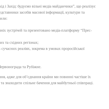
ід і Захід: будуємо вільні медіа майданчики”, що реалізує
ставники засобів масової інформації, культури та
или:
нніх зустрічей та презентовано медіа-платформу “Прес-
их та східних регіонах;
 сучасних реаліях, зокрема в умовах проросійської
Червонограда та Рубіжне.
ня, адже для об’єднання країни ми повинні частіше їх
 та знаходити спільне бачення для майбутньої співпраці.