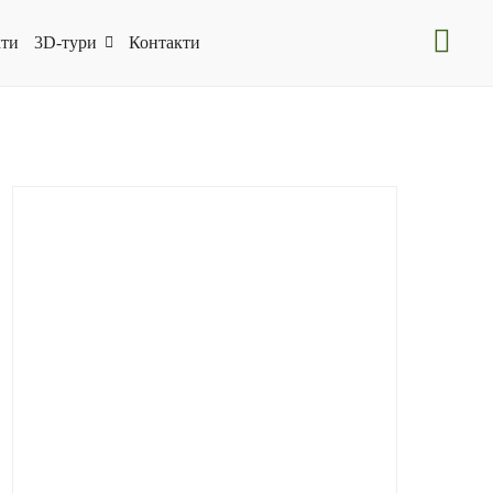
ти
3D-тури
Контакти
CBCPilgrim
(15)
Folk-Art
(6)
Folk-Art
(7)
HeritageWinemaking
(15)