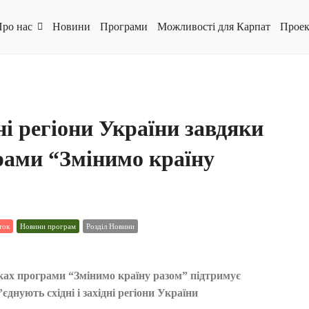
ро нас
Новини
Програми
Можливості для Карпат
Проек
дні регіони України завдяки
грами “Змінимо країну
ток
Новини програм
Розділ Новини
ках програми “Змінимо країну разом” підтримує
днують східні і західні регіони України