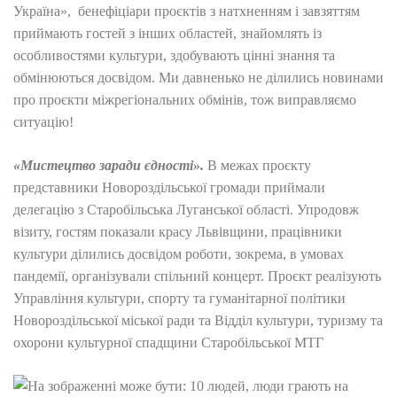
Україна», бенефіціари проєктів з натхненням і завзяттям
приймають гостей з інших областей, знайомлять із
особливостями культури, здобувають цінні знання та
обмінюються досвідом. Ми давненько не ділились новинами
про проєкти міжрегіональних обмінів, тож виправляємо
ситуацію!
«Мистецтво заради єдності».
В межах проєкту
представники Новороздільської громади приймали
делегацію з Старобільська Луганської області. Упродовж
візиту, гостям показали красу Львівщини, працівники
культури ділились досвідом роботи, зокрема, в умовах
пандемії, організували спільний концерт. Проєкт реалізують
Управління культури, спорту та гуманітарної політики
Новороздільської міської ради та Відділ культури, туризму та
охорони культурної спадщини Старобільської МТГ