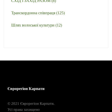
СХІД І ЗАХІД РАЗОМ
(8)
Транскордонна співпраця
(125)
Шлях волоської культури
(12)
Єврорегіон Карпати
© 2021 Єврорегіон Карпати.
Усі права захищено