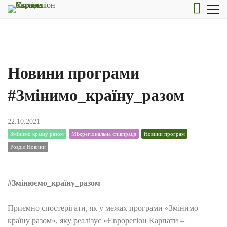
Новини програми
#Змінимо_країну_разом
22.10.2021
Змінимо країну разом
Міжрегіональна співпраця
Новини програм
Розділ Новини
#Змінюємо_країну_разом
Приємно спостерігати, як у межах програми «Змінимо
країну разом», яку реалізує «Єврорегіон Карпати –