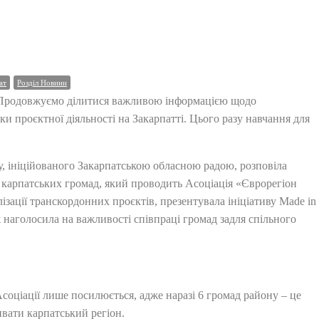
ат
Розділ Новини
Продовжуємо ділитися важливою інформацією щодо
и проєктної діяльності на Закарпатті. Цього разу навчання для
, ініційованого Закарпатською обласною радою, розповіла
 карпатських громад, який проводить Асоціація «Єврорегіон
ізації транскордонних проєктів, презентувала ініціативу Made in
ж наголосила на важливості співпраці громад задля спільного
оціації лише посилюється, адже наразі 6 громад району – це
ивати карпатський регіон.