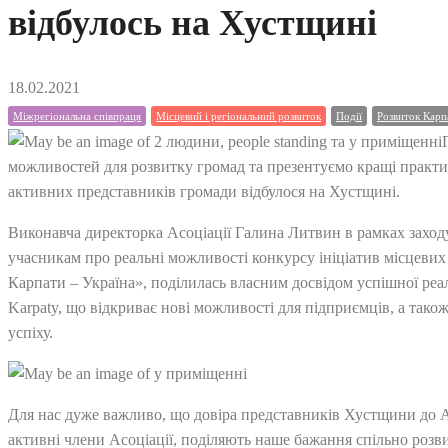
відбулось на Хустщині
18.02.2021
Міжрегіональна співпраця
Місцевий і регіональний розвиток
Події
Розвиток Карп
можливостей для розвитку громад та презентуємо кращі практик
активних представників громади відбулося на Хустщині.
Виконавча директорка Асоціації Галина Литвин в рамках заходу
учасникам про реальні можливості конкурсу ініціатив місцевих
Карпати – Україна», поділилась власним досвідом успішної реал
Karpaty, що відкриває нові можливості для підприємців, а тако
успіху.
Для нас дуже важливо, що довіра представників Хустщини до Ас
активні члени Асоціації, поділяють наше бажання спільно розв