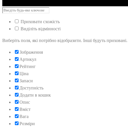
Приховати схожість
Виділіть відмінності
Виберіть поля, які потрібно відобразити. Інші будуть приховані
Зображення
Артикул
Рейтинг
Ціна
Запаси
Доступність
Додати в кошик
Опис
Вміст
Вага
Розміри