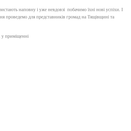
стають наповну і уже невдовзі побачимо їхні нові успіхи. І
ня проведемо для представників громад на Тящівщині та