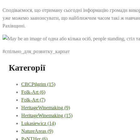
Сподіваємося, що отриману сьогодні інформацію громади викори
уже можемо заанонсувати, що найближчим часом такі ж навчан
Рахівщині.
#спільно_для_розвитку_карпат
Категорії
CBCPilgrim
(15)
Folk-Art
(6)
Folk-Art
(7)
HeritageWinemaking
(9)
HeritageWinemaking
(15)
Lukasiewicz
(14)
NatureAreas
(9)
PaNTHer
(6)