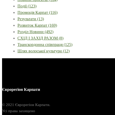
Події
(123)
Промоція Карпат
(116)
Результати
(13)
Розвиток Карпат
(169)
Розділ Новини
(492)
СХІД І ЗАХІД РАЗОМ
(8)
Транскордонна співпраця
(125)
Шлях волоської культури
(12)
Єврорегіон Карпати
© 2021 Єврорегіон Карпати.
Усі права захищено