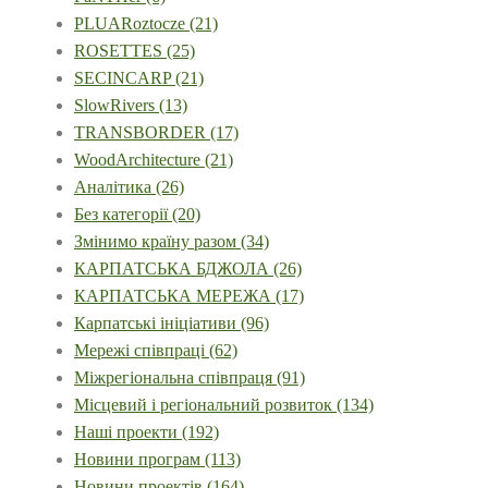
PLUARoztocze
(21)
ROSETTES
(25)
SECINCARP
(21)
SlowRivers
(13)
TRANSBORDER
(17)
WoodArchitecture
(21)
Аналітика
(26)
Без категорії
(20)
Змінимо країну разом
(34)
КАРПАТСЬКА БДЖОЛА
(26)
КАРПАТСЬКА МЕРЕЖА
(17)
Карпатські ініціативи
(96)
Мережі співпраці
(62)
Міжрегіональна співпраця
(91)
Місцевий і регіональний розвиток
(134)
Наші проекти
(192)
Новини програм
(113)
Новини проектів
(164)