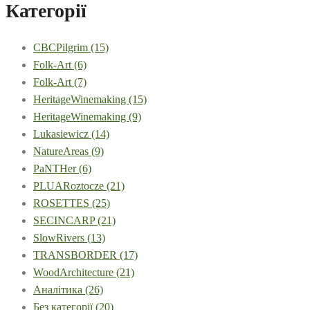
Категорії
CBCPilgrim
(15)
Folk-Art
(6)
Folk-Art
(7)
HeritageWinemaking
(15)
HeritageWinemaking
(9)
Lukasiewicz
(14)
NatureAreas
(9)
PaNTHer
(6)
PLUARoztocze
(21)
ROSETTES
(25)
SECINCARP
(21)
SlowRivers
(13)
TRANSBORDER
(17)
WoodArchitecture
(21)
Аналітика
(26)
Без категорії
(20)