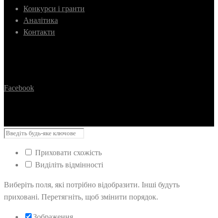
Конкурси і гранти
Аналітика
Контакти
Facebook
Приховати схожість
Виділіть відмінності
Виберіть поля, які потрібно відобразити. Інші будуть
приховані. Перетягніть, щоб змінити порядок.
Зображення