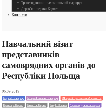
Транскордонний паломницький маршрут
Дерев’яні церкви Карпат
Контакти
Навчальний візит
представників
самоврядних органів до
Республіки Польща
06.09.2019
Мережі співпраці
Міжрегіональна співпраця
Місцевий і регіональний розвиток
Промоція Карпат
Розвиток Карпат
Розділ Новини
Транскордонна співпраця