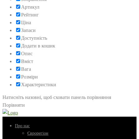
Артикул
Рейтинг
Ціна
Запаси
Доступність
Додати в кошик
Опис
Вміст
Вага
Розміри
Характеристики
Натисніть назовні, щоб сховати панель порівняння
Порівняти
Про нас
Єврорегіон