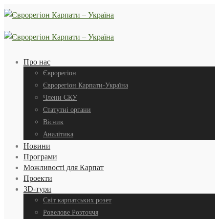
Про нас
Єврорегіон
Єврорегіон Карпати-Україна
Члени ЄКУ
Статутні органи
Вісник
Аналітика
Новини
Програми
Можливості для Карпат
Проекти
3D-тури
Світ карпатських розет
Ровелове Розточчя