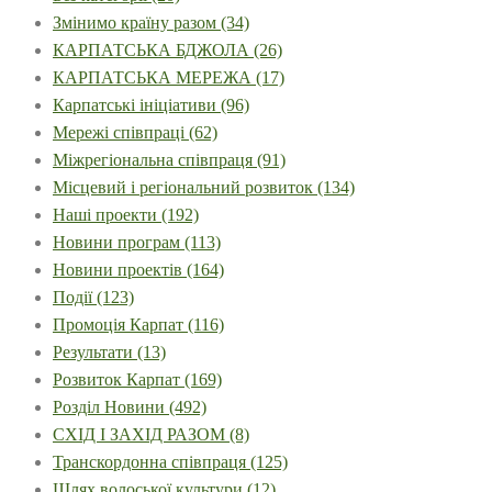
Змінимо країну разом
(34)
КАРПАТСЬКА БДЖОЛА
(26)
КАРПАТСЬКА МЕРЕЖА
(17)
Карпатські ініціативи
(96)
Мережі співпраці
(62)
Міжрегіональна співпраця
(91)
Місцевий і регіональний розвиток
(134)
Наші проекти
(192)
Новини програм
(113)
Новини проектів
(164)
Події
(123)
Промоція Карпат
(116)
Результати
(13)
Розвиток Карпат
(169)
Розділ Новини
(492)
СХІД І ЗАХІД РАЗОМ
(8)
Транскордонна співпраця
(125)
Шлях волоської культури
(12)