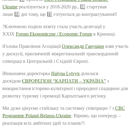
Ukraine
реалізуються у 2018-2020 рр.,
1️⃣
стартував
лише
2️⃣
дні тому, ще
8️⃣
готуються до контрактування
‼️
?
Ключовою подією візиту стала участь делегації у
ХХІХ
Forum Ekonomiczne / Economic Forum
в Криниці.
ℹ️
Голова Правління Асоціації
Олександр Ганущин
взяв участь
у дискусії, присвяченій міжрегіональній транскордонній
співпраці в Центральній і Східній Європі.
ℹ️
Виконавча директорка
Halyna Lytvyn
ділилася
досвідом
ЄВРОРЕГІОН “КАРПАТИ – УКРАЇНА”
з
використання історико-культурної і природної спадщини для
розвитку туризму і промоції Карпатського регіону.
Ми дуже цінуємо стабільну та системну співпрацю
?
з
CBC
Programme Poland-Belarus-Ukraine
. Віримо, що попереду –
реалізація всіх амбітних ідей та планів
?
!