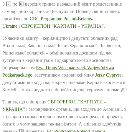
З
2️⃣
по
6️⃣
вересня тривав навчальний візит представників
самоврядних органів до Республіки Польща, який спільно
організували
CBC Programme Poland-Belarus-
Ukraine
і
ЄВРОРЕГІОН “КАРПАТИ – УКРАЇНА”
.
?
Учасники візиту – керівництво і депутати обласних рад
Волинської, Закарпатської, Івано-Франківської, Львівської,
Рівненської областей – обмінювалися досвідом під час
зустрічей з керівництвом Підкарпатського воєводства
(віцемаршалком
Ewa Draus Wicemarszałek Województwa
Podkarpacki
ego
, заступником голови сеймику
Jerzy Cypryś
) і
депутатами воєводства, зокрема членами Карпатської комісії і
Комісії із міжнародного співробітництва, туризму і промоції
?
.
Тішить, що співпраця
ЄВРОРЕГІОН “КАРПАТИ –
УКРАЇНА”
і самоврядних органів, що входять до Асоціації, з
Підкарпатським воєводством втілюється в реальні проекти,
багато в чому завдяки таким візитам. А спільних здобутків
немало:
4️⃣
проекти
CBC Programme Poland-Belarus-